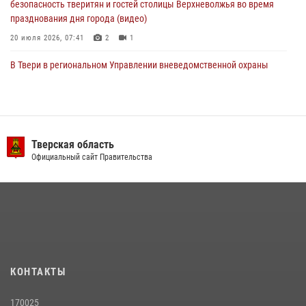
безопасность тверитян и гостей столицы Верхневолжья во время
празднования дня города (видео)
20 июля 2026, 07:41
2
1
В Твери в региональном Управлении вневедомственной охраны
Росгвардии подвели итоги за первое полугодие 2026 года
17 июля 2026, 07:49
В Твери продолжается акция «Каникулы с Росгвардией»
Тверская область
10 июля 2026, 08:44
1
1
Официальный сайт Правительства
В Тверской области при содействии спецназа Росгвардии
задержаны подозреваемые в незаконном использовании сим-
боксов (видео)
16 июля 2026, 08:16
1
Представители Росгвардии провели спортивно — патриотическое
мероприятие для воспитанников летнего лагеря в Тверской области
КОНТАКТЫ
(видео)
22 июля 2026, 07:28
4
1
170025