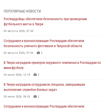
Кавказском федеральном округе Виталием Кузнецовым
31 июля 2026, 05:42
4
ПОПУЛЯРНЫЕ НОВОСТИ
Росгвардейцы обеспечили безопасность при проведении
Росгвардейцы в Твери приняли участие в молебне, посвященном
футбольного матча в Твери
Дню Крещения Руси
03 августа 2026, 07:50
28 июля 2026, 11:30
2
Сотрудники и военнослужащие Росгвардии обеспечили
Сотрудники вневедомственной охраны совершили 250 выездов и
безопасность уличного фестиваля в Тверской области
пресекли 20 правонарушений за неделю в Тверской области
02 августа 2026, 07:05
2
27 июля 2026, 08:29
В Твери наградили призеров окружного чемпионата Росгвардии по
В Твери наградили призеров окружного чемпионата Росгвардии по
мини-футболу
мини-футболу
24 июля 2026, 12:18
2
24 июля 2026, 12:18
2
В Твери наградили сотрудников спецназа, завершивших
Росгвардейцы оказали помощь водителю на дороге в городе Кашин
выполнение служебно-боевых задач
20 июля 2026, 09:02
2
22 июля 2026, 08:35
Сотрудники и военнослужащие Росгвардии обеспечили