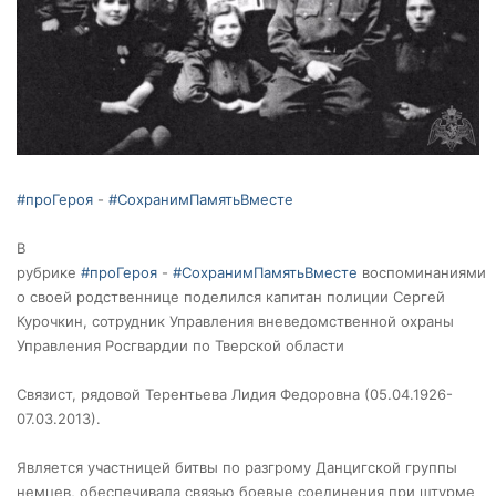
#проГероя
-
#СохранимПамятьВместе
В
рубрике
#проГероя
-
#СохранимПамятьВместе
воспоминаниями
о своей родственнице поделился капитан полиции Сергей
Курочкин, сотрудник Управления вневедомственной охраны
Управления Росгвардии по Тверской области
Связист, рядовой Терентьева Лидия Федоровна (05.04.1926-
07.03.2013).
Является участницей битвы по разгрому Данцигской группы
немцев, обеспечивала связью боевые соединения при штурме