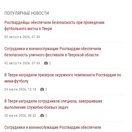
Дню Крещения Руси
28 июля 2026, 11:30
2
ПОПУЛЯРНЫЕ НОВОСТИ
Росгвардейцы обеспечили безопасность при проведении
Сотрудники вневедомственной охраны совершили 250 выездов и
футбольного матча в Твери
пресекли 20 правонарушений за неделю в Тверской области
03 августа 2026, 07:50
27 июля 2026, 08:29
Сотрудники и военнослужащие Росгвардии обеспечили
В Твери наградили призеров окружного чемпионата Росгвардии по
безопасность уличного фестиваля в Тверской области
мини-футболу
02 августа 2026, 07:05
2
24 июля 2026, 12:18
2
В Твери наградили призеров окружного чемпионата Росгвардии по
Росгвардейцы оказали помощь водителю на дороге в городе Кашин
мини-футболу
24 июля 2026, 12:18
2
22 июля 2026, 08:35
В Твери наградили сотрудников спецназа, завершивших
Представители Росгвардии провели спортивно — патриотическое
выполнение служебно-боевых задач
мероприятие для воспитанников летнего лагеря в Тверской области
(видео)
20 июля 2026, 09:02
2
22 июля 2026, 07:28
4
1
Сотрудники и военнослужащие Росгвардии обеспечили