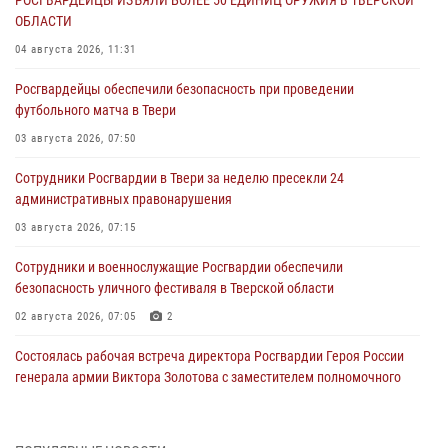
РОСГВАРДЕЙЦЫ ИЗЪЯЛИ БОЛЕЕ 50 ЕДИНИЦ ОРУЖИЯ В ТВЕРСКОЙ
ОБЛАСТИ
04 августа 2026, 11:31
Росгвардейцы обеспечили безопасность при проведении
футбольного матча в Твери
03 августа 2026, 07:50
Сотрудники Росгвардии в Твери за неделю пресекли 24
административных правонарушения
03 августа 2026, 07:15
Сотрудники и военнослужащие Росгвардии обеспечили
безопасность уличного фестиваля в Тверской области
02 августа 2026, 07:05
2
Состоялась рабочая встреча директора Росгвардии Героя России
генерала армии Виктора Золотова с заместителем полномочного
представителя Президента Российской Федерации в Северо-
Кавказском федеральном округе Виталием Кузнецовым
31 июля 2026, 05:42
4