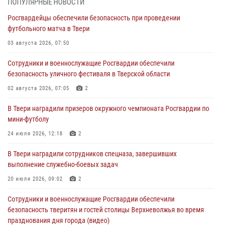
ПОПУЛЯРНЫЕ НОВОСТИ
Росгвардейцы обеспечили безопасность при проведении
Росгвардейцы в Твери приняли участие в молебне, посвященном
футбольного матча в Твери
Дню Крещения Руси
03 августа 2026, 07:50
28 июля 2026, 11:30
2
Сотрудники и военнослужащие Росгвардии обеспечили
Сотрудники вневедомственной охраны совершили 250 выездов и
безопасность уличного фестиваля в Тверской области
пресекли 20 правонарушений за неделю в Тверской области
02 августа 2026, 07:05
2
27 июля 2026, 08:29
В Твери наградили призеров окружного чемпионата Росгвардии по
В Твери наградили призеров окружного чемпионата Росгвардии по
мини-футболу
мини-футболу
24 июля 2026, 12:18
2
24 июля 2026, 12:18
2
В Твери наградили сотрудников спецназа, завершивших
Росгвардейцы оказали помощь водителю на дороге в городе Кашин
выполнение служебно-боевых задач
20 июля 2026, 09:02
2
22 июля 2026, 08:35
Сотрудники и военнослужащие Росгвардии обеспечили
безопасность тверитян и гостей столицы Верхневолжья во время
празднования дня города (видео)