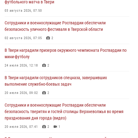
футбольного матча в Твери
пресекли 20 правонарушений за неделю в Тверской области
03 августа 2026, 07:50
27 июля 2026, 08:29
Сотрудники и военнослужащие Росгвардии обеспечили
В Твери наградили призеров окружного чемпионата Росгвардии по
безопасность уличного фестиваля в Тверской области
мини-футболу
02 августа 2026, 07:05
2
24 июля 2026, 12:18
2
В Твери наградили призеров окружного чемпионата Росгвардии по
Росгвардейцы оказали помощь водителю на дороге в городе Кашин
мини-футболу
24 июля 2026, 12:18
2
22 июля 2026, 08:35
В Твери наградили сотрудников спецназа, завершивших
Представители Росгвардии провели спортивно — патриотическое
выполнение служебно-боевых задач
мероприятие для воспитанников летнего лагеря в Тверской области
(видео)
20 июля 2026, 09:02
2
22 июля 2026, 07:28
4
1
Сотрудники и военнослужащие Росгвардии обеспечили
безопасность тверитян и гостей столицы Верхневолжья во время
празднования дня города (видео)
20 июля 2026, 07:41
2
1