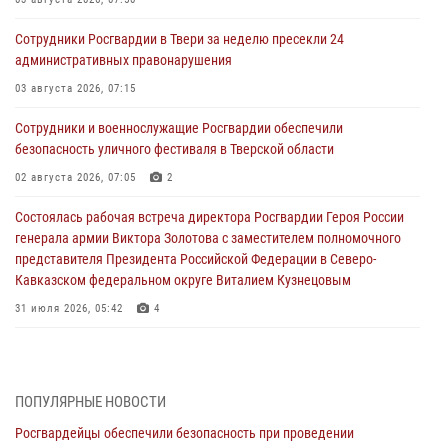
Сотрудники Росгвардии в Твери за неделю пресекли 24
административных правонарушения
03 августа 2026, 07:15
Сотрудники и военнослужащие Росгвардии обеспечили
безопасность уличного фестиваля в Тверской области
02 августа 2026, 07:05
2
Состоялась рабочая встреча директора Росгвардии Героя России
генерала армии Виктора Золотова с заместителем полномочного
представителя Президента Российской Федерации в Северо-
Кавказском федеральном округе Виталием Кузнецовым
31 июля 2026, 05:42
4
Росгвардейцы в Твери приняли участие в молебне, посвященном
Дню Крещения Руси
28 июля 2026, 11:30
2
ПОПУЛЯРНЫЕ НОВОСТИ
Росгвардейцы обеспечили безопасность при проведении
Сотрудники вневедомственной охраны совершили 250 выездов и