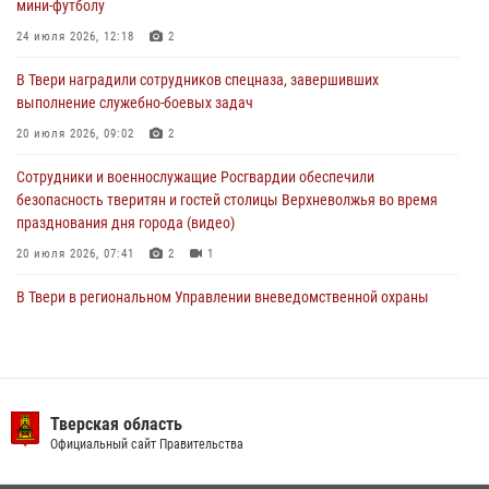
мини-футболу
мини-футболу
24 июля 2026, 12:18
2
24 июля 2026, 12:18
2
В Твери наградили сотрудников спецназа, завершивших
Росгвардейцы оказали помощь водителю на дороге в городе Кашин
выполнение служебно-боевых задач
20 июля 2026, 09:02
2
22 июля 2026, 08:35
Сотрудники и военнослужащие Росгвардии обеспечили
безопасность тверитян и гостей столицы Верхневолжья во время
празднования дня города (видео)
20 июля 2026, 07:41
2
1
В Твери в региональном Управлении вневедомственной охраны
Росгвардии подвели итоги за первое полугодие 2026 года
17 июля 2026, 07:49
В Твери продолжается акция «Каникулы с Росгвардией»
Тверская область
10 июля 2026, 08:44
1
1
Официальный сайт Правительства
В Тверской области при содействии спецназа Росгвардии