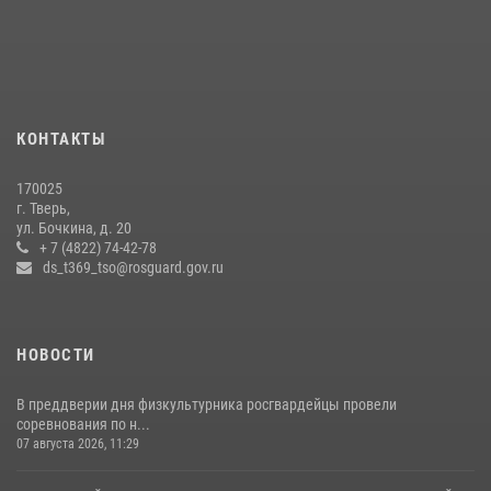
задержаны подозреваемые в незаконном использовании сим-
боксов (видео)
16 июля 2026, 08:16
1
Представители Росгвардии провели спортивно — патриотическое
мероприятие для воспитанников летнего лагеря в Тверской области
КОНТАКТЫ
(видео)
22 июля 2026, 07:28
4
1
170025
г. Тверь,
Росгвардейцы оказали помощь водителю на дороге в городе Кашин
ул. Бочкина, д. 20
+ 7 (4822) 74-42-78
ds_t369_tso@rosguard.gov.ru
22 июля 2026, 08:35
НОВОСТИ
В преддверии дня физкультурника росгвардейцы провели
соревнования по н...
07 августа 2026, 11:29