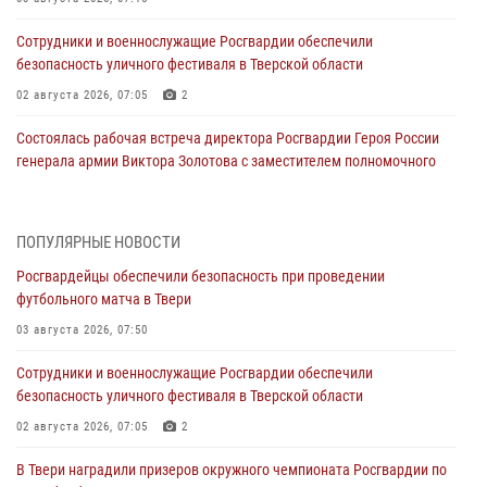
Сотрудники и военнослужащие Росгвардии обеспечили
безопасность уличного фестиваля в Тверской области
02 августа 2026, 07:05
2
Состоялась рабочая встреча директора Росгвардии Героя России
генерала армии Виктора Золотова с заместителем полномочного
представителя Президента Российской Федерации в Северо-
Кавказском федеральном округе Виталием Кузнецовым
31 июля 2026, 05:42
4
ПОПУЛЯРНЫЕ НОВОСТИ
Росгвардейцы обеспечили безопасность при проведении
Росгвардейцы в Твери приняли участие в молебне, посвященном
футбольного матча в Твери
Дню Крещения Руси
03 августа 2026, 07:50
28 июля 2026, 11:30
2
Сотрудники и военнослужащие Росгвардии обеспечили
Сотрудники вневедомственной охраны совершили 250 выездов и
безопасность уличного фестиваля в Тверской области
пресекли 20 правонарушений за неделю в Тверской области
02 августа 2026, 07:05
2
27 июля 2026, 08:29
В Твери наградили призеров окружного чемпионата Росгвардии по
В Твери наградили призеров окружного чемпионата Росгвардии по