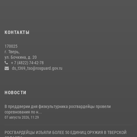
боксов (видео)
16 июля 2026, 08:16
1
Представители Росгвардии провели спортивно — патриотическое
мероприятие для воспитанников летнего лагеря в Тверской области
КОНТАКТЫ
(видео)
22 июля 2026, 07:28
4
1
170025
г. Тверь,
Росгвардейцы оказали помощь водителю на дороге в городе Кашин
ул. Бочкина, д. 20
+ 7 (4822) 74-42-78
ds_t369_tso@rosguard.gov.ru
22 июля 2026, 08:35
НОВОСТИ
В преддверии дня физкультурника росгвардейцы провели
соревнования по н...
07 августа 2026, 11:29
РОСГВАРДЕЙЦЫ ИЗЪЯЛИ БОЛЕЕ 50 ЕДИНИЦ ОРУЖИЯ В ТВЕРСКОЙ