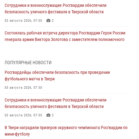
Сотрудники и военнослужащие Росгвардии обеспечили
безопасность уличного фестиваля в Тверской области
02 августа 2026, 07:05
2
Состоялась рабочая встреча директора Росгвардии Героя России
генерала армии Виктора Золотова с заместителем полномочного
представителя Президента Российской Федерации в Северо-
Кавказском федеральном округе Виталием Кузнецовым
31 июля 2026, 05:42
4
ПОПУЛЯРНЫЕ НОВОСТИ
Росгвардейцы обеспечили безопасность при проведении
Росгвардейцы в Твери приняли участие в молебне, посвященном
футбольного матча в Твери
Дню Крещения Руси
03 августа 2026, 07:50
28 июля 2026, 11:30
2
Сотрудники и военнослужащие Росгвардии обеспечили
Сотрудники вневедомственной охраны совершили 250 выездов и
безопасность уличного фестиваля в Тверской области
пресекли 20 правонарушений за неделю в Тверской области
02 августа 2026, 07:05
2
27 июля 2026, 08:29
В Твери наградили призеров окружного чемпионата Росгвардии по
В Твери наградили призеров окружного чемпионата Росгвардии по
мини-футболу
мини-футболу