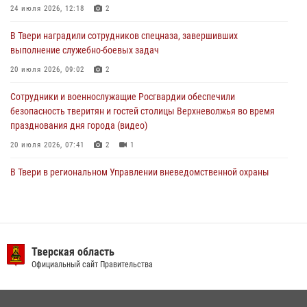
24 июля 2026, 12:18
2
24 июля 2026, 12:18
2
В Твери наградили сотрудников спецназа, завершивших
Росгвардейцы оказали помощь водителю на дороге в городе Кашин
выполнение служебно-боевых задач
20 июля 2026, 09:02
2
22 июля 2026, 08:35
Сотрудники и военнослужащие Росгвардии обеспечили
безопасность тверитян и гостей столицы Верхневолжья во время
празднования дня города (видео)
20 июля 2026, 07:41
2
1
В Твери в региональном Управлении вневедомственной охраны
Росгвардии подвели итоги за первое полугодие 2026 года
17 июля 2026, 07:49
В Твери продолжается акция «Каникулы с Росгвардией»
Тверская область
10 июля 2026, 08:44
1
1
Официальный сайт Правительства
В Тверской области при содействии спецназа Росгвардии
задержаны подозреваемые в незаконном использовании сим-