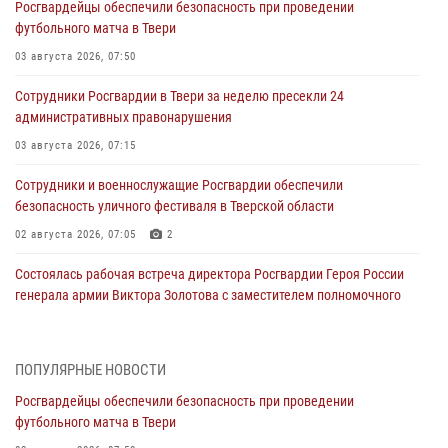
Росгвардейцы обеспечили безопасность при проведении
футбольного матча в Твери
03 августа 2026, 07:50
Сотрудники Росгвардии в Твери за неделю пресекли 24
административных правонарушения
03 августа 2026, 07:15
Сотрудники и военнослужащие Росгвардии обеспечили
безопасность уличного фестиваля в Тверской области
02 августа 2026, 07:05
2
Состоялась рабочая встреча директора Росгвардии Героя России
генерала армии Виктора Золотова с заместителем полномочного
представителя Президента Российской Федерации в Северо-
Кавказском федеральном округе Виталием Кузнецовым
31 июля 2026, 05:42
4
ПОПУЛЯРНЫЕ НОВОСТИ
Росгвардейцы обеспечили безопасность при проведении
Росгвардейцы в Твери приняли участие в молебне, посвященном
футбольного матча в Твери
Дню Крещения Руси