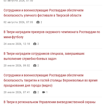
03 августа 2026, 07:50
28 июля 2026, 11:30
2
Сотрудники и военнослужащие Росгвардии обеспечили
Сотрудники вневедомственной охраны совершили 250 выездов и
безопасность уличного фестиваля в Тверской области
пресекли 20 правонарушений за неделю в Тверской области
02 августа 2026, 07:05
2
27 июля 2026, 08:29
В Твери наградили призеров окружного чемпионата Росгвардии по
В Твери наградили призеров окружного чемпионата Росгвардии по
мини-футболу
мини-футболу
24 июля 2026, 12:18
2
24 июля 2026, 12:18
2
В Твери наградили сотрудников спецназа, завершивших
Росгвардейцы оказали помощь водителю на дороге в городе Кашин
выполнение служебно-боевых задач
20 июля 2026, 09:02
2
22 июля 2026, 08:35
Сотрудники и военнослужащие Росгвардии обеспечили
безопасность тверитян и гостей столицы Верхневолжья во время
празднования дня города (видео)
20 июля 2026, 07:41
2
1
В Твери в региональном Управлении вневедомственной охраны
Росгвардии подвели итоги за первое полугодие 2026 года