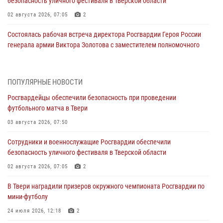
безопасность уличного фестиваля в Тверской области
02 августа 2026, 07:05
2
Состоялась рабочая встреча директора Росгвардии Героя России
генерала армии Виктора Золотова с заместителем полномочного
представителя Президента Российской Федерации в Северо-
Кавказском федеральном округе Виталием Кузнецовым
31 июля 2026, 05:42
4
ПОПУЛЯРНЫЕ НОВОСТИ
Росгвардейцы обеспечили безопасность при проведении
Росгвардейцы в Твери приняли участие в молебне, посвященном
футбольного матча в Твери
Дню Крещения Руси
03 августа 2026, 07:50
28 июля 2026, 11:30
2
Сотрудники и военнослужащие Росгвардии обеспечили
Сотрудники вневедомственной охраны совершили 250 выездов и
безопасность уличного фестиваля в Тверской области
пресекли 20 правонарушений за неделю в Тверской области
02 августа 2026, 07:05
2
27 июля 2026, 08:29
В Твери наградили призеров окружного чемпионата Росгвардии по
В Твери наградили призеров окружного чемпионата Росгвардии по
мини-футболу
мини-футболу
24 июля 2026, 12:18
2
24 июля 2026, 12:18
2