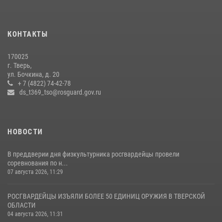
Представители Росгвардии провели спортивно — патриотическое
мероприятие для воспитанников летнего лагеря в Тверской области
КОНТАКТЫ
(видео)
22 июля 2026, 07:28
4
1
170025
г. Тверь,
Росгвардейцы оказали помощь водителю на дороге в городе Кашин
ул. Бочкина, д. 20
+ 7 (4822) 74-42-78
ds_t369_tso@rosguard.gov.ru
22 июля 2026, 08:35
НОВОСТИ
В преддверии дня физкультурника росгвардейцы провели
соревнования по н...
07 августа 2026, 11:29
РОСГВАРДЕЙЦЫ ИЗЪЯЛИ БОЛЕЕ 50 ЕДИНИЦ ОРУЖИЯ В ТВЕРСКОЙ
ОБЛАСТИ
04 августа 2026, 11:31