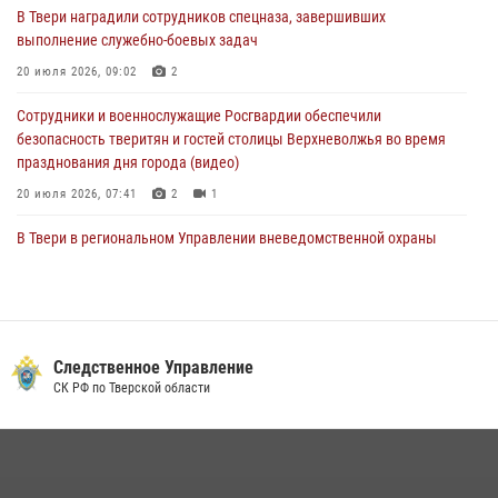
В Твери наградили сотрудников спецназа, завершивших
Росгвардейцы оказали помощь водителю на дороге в городе Кашин
выполнение служебно-боевых задач
20 июля 2026, 09:02
2
22 июля 2026, 08:35
Сотрудники и военнослужащие Росгвардии обеспечили
безопасность тверитян и гостей столицы Верхневолжья во время
празднования дня города (видео)
20 июля 2026, 07:41
2
1
В Твери в региональном Управлении вневедомственной охраны
Росгвардии подвели итоги за первое полугодие 2026 года
17 июля 2026, 07:49
В Твери продолжается акция «Каникулы с Росгвардией»
Следственное Управление
10 июля 2026, 08:44
1
1
СК РФ по Тверской области
В Тверской области при содействии спецназа Росгвардии
задержаны подозреваемые в незаконном использовании сим-
боксов (видео)
16 июля 2026, 08:16
1