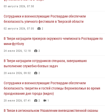
Дню Крещения Руси
03 августа 2026, 07:50
28 июля 2026, 11:30
2
Сотрудники и военнослужащие Росгвардии обеспечили
Сотрудники вневедомственной охраны совершили 250 выездов и
безопасность уличного фестиваля в Тверской области
пресекли 20 правонарушений за неделю в Тверской области
02 августа 2026, 07:05
2
27 июля 2026, 08:29
В Твери наградили призеров окружного чемпионата Росгвардии по
В Твери наградили призеров окружного чемпионата Росгвардии по
мини-футболу
мини-футболу
24 июля 2026, 12:18
2
24 июля 2026, 12:18
2
В Твери наградили сотрудников спецназа, завершивших
Росгвардейцы оказали помощь водителю на дороге в городе Кашин
выполнение служебно-боевых задач
20 июля 2026, 09:02
2
22 июля 2026, 08:35
Сотрудники и военнослужащие Росгвардии обеспечили
безопасность тверитян и гостей столицы Верхневолжья во время
празднования дня города (видео)
20 июля 2026, 07:41
2
1
В Твери в региональном Управлении вневедомственной охраны