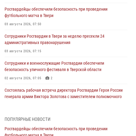
Росгвардейцы обеспечили безопасность при проведении
футбольного матча в Твери
03 августа 2026, 07:50
Сотрудники Росгвардии в Твери за неделю пресекли 24
административных правонарушения
03 августа 2026, 07:15
Сотрудники и военнослужащие Росгвардии обеспечили
безопасность уличного фестиваля в Тверской области
02 августа 2026, 07:05
2
Состоялась рабочая встреча директора Росгвардии Героя России
генерала армии Виктора Золотова с заместителем полномочного
представителя Президента Российской Федерации в Северо-
Кавказском федеральном округе Виталием Кузнецовым
31 июля 2026, 05:42
4
ПОПУЛЯРНЫЕ НОВОСТИ
Росгвардейцы обеспечили безопасность при проведении
Росгвардейцы в Твери приняли участие в молебне, посвященном
футбольного матча в Твери