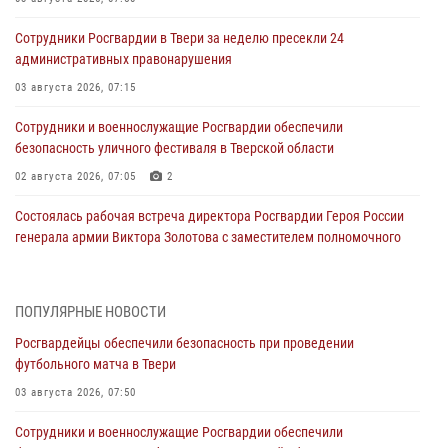
Сотрудники Росгвардии в Твери за неделю пресекли 24
административных правонарушения
03 августа 2026, 07:15
Сотрудники и военнослужащие Росгвардии обеспечили
безопасность уличного фестиваля в Тверской области
02 августа 2026, 07:05
2
Состоялась рабочая встреча директора Росгвардии Героя России
генерала армии Виктора Золотова с заместителем полномочного
представителя Президента Российской Федерации в Северо-
Кавказском федеральном округе Виталием Кузнецовым
31 июля 2026, 05:42
4
ПОПУЛЯРНЫЕ НОВОСТИ
Росгвардейцы обеспечили безопасность при проведении
Росгвардейцы в Твери приняли участие в молебне, посвященном
футбольного матча в Твери
Дню Крещения Руси
03 августа 2026, 07:50
28 июля 2026, 11:30
2
Сотрудники и военнослужащие Росгвардии обеспечили
Сотрудники вневедомственной охраны совершили 250 выездов и