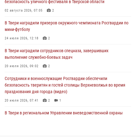
безопасность уличного фестиваля в Тверской области
пресекли 20 правонарушений за неделю в Тверской области
02 августа 2026, 07:05
2
27 июля 2026, 08:29
В Твери наградили призеров окружного чемпионата Росгвардии по
В Твери наградили призеров окружного чемпионата Росгвардии по
мини-футболу
мини-футболу
24 июля 2026, 12:18
2
24 июля 2026, 12:18
2
В Твери наградили сотрудников спецназа, завершивших
Росгвардейцы оказали помощь водителю на дороге в городе Кашин
выполнение служебно-боевых задач
20 июля 2026, 09:02
2
22 июля 2026, 08:35
Сотрудники и военнослужащие Росгвардии обеспечили
безопасность тверитян и гостей столицы Верхневолжья во время
празднования дня города (видео)
20 июля 2026, 07:41
2
1
В Твери в региональном Управлении вневедомственной охраны
Росгвардии подвели итоги за первое полугодие 2026 года
17 июля 2026, 07:49