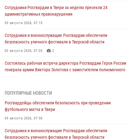
Сотрудники Росгвардии в Твери за неделю пресекли 24
административных правонарушения
03 августа 2026, 07:15
Сотрудники и военнослужащие Росгвардии обеспечили
безопасность уличного фестиваля в Тверской области
02 августа 2026, 07:05
2
Состоялась рабочая встреча директора Росгвардии Героя России
генерала армии Виктора Золотова с заместителем полномочного
представителя Президента Российской Федерации в Северо-
Кавказском федеральном округе Виталием Кузнецовым
31 июля 2026, 05:42
4
ПОПУЛЯРНЫЕ НОВОСТИ
Росгвардейцы обеспечили безопасность при проведении
Росгвардейцы в Твери приняли участие в молебне, посвященном
футбольного матча в Твери
Дню Крещения Руси
03 августа 2026, 07:50
28 июля 2026, 11:30
2
Сотрудники и военнослужащие Росгвардии обеспечили
Сотрудники вневедомственной охраны совершили 250 выездов и
безопасность уличного фестиваля в Тверской области
пресекли 20 правонарушений за неделю в Тверской области