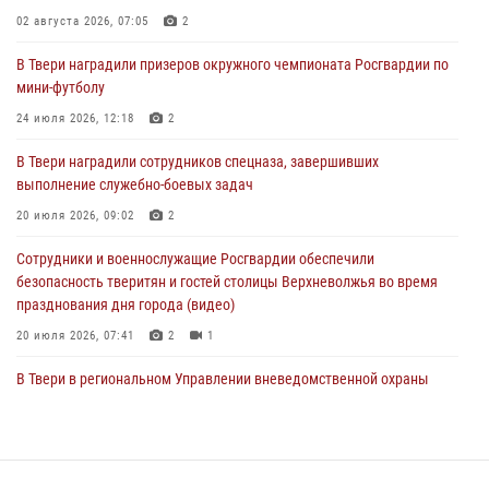
02 августа 2026, 07:05
2
27 июля 2026, 08:29
В Твери наградили призеров окружного чемпионата Росгвардии по
В Твери наградили призеров окружного чемпионата Росгвардии по
мини-футболу
мини-футболу
24 июля 2026, 12:18
2
24 июля 2026, 12:18
2
В Твери наградили сотрудников спецназа, завершивших
Росгвардейцы оказали помощь водителю на дороге в городе Кашин
выполнение служебно-боевых задач
20 июля 2026, 09:02
2
22 июля 2026, 08:35
Сотрудники и военнослужащие Росгвардии обеспечили
безопасность тверитян и гостей столицы Верхневолжья во время
празднования дня города (видео)
20 июля 2026, 07:41
2
1
В Твери в региональном Управлении вневедомственной охраны
Росгвардии подвели итоги за первое полугодие 2026 года
17 июля 2026, 07:49
В Твери продолжается акция «Каникулы с Росгвардией»