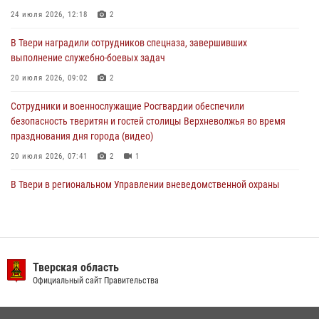
24 июля 2026, 12:18
2
24 июля 2026, 12:18
2
В Твери наградили сотрудников спецназа, завершивших
Росгвардейцы оказали помощь водителю на дороге в городе Кашин
выполнение служебно-боевых задач
20 июля 2026, 09:02
2
22 июля 2026, 08:35
Сотрудники и военнослужащие Росгвардии обеспечили
безопасность тверитян и гостей столицы Верхневолжья во время
празднования дня города (видео)
20 июля 2026, 07:41
2
1
В Твери в региональном Управлении вневедомственной охраны
Росгвардии подвели итоги за первое полугодие 2026 года
17 июля 2026, 07:49
В Твери продолжается акция «Каникулы с Росгвардией»
Тверская область
10 июля 2026, 08:44
1
1
Официальный сайт Правительства
В Тверской области при содействии спецназа Росгвардии
задержаны подозреваемые в незаконном использовании сим-