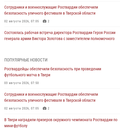
Сотрудники и военнослужащие Росгвардии обеспечили
безопасность уличного фестиваля в Тверской области
02 августа 2026, 07:05
2
Состоялась рабочая встреча директора Росгвардии Героя России
генерала армии Виктора Золотова с заместителем полномочного
представителя Президента Российской Федерации в Северо-
Кавказском федеральном округе Виталием Кузнецовым
31 июля 2026, 05:42
4
ПОПУЛЯРНЫЕ НОВОСТИ
Росгвардейцы обеспечили безопасность при проведении
Росгвардейцы в Твери приняли участие в молебне, посвященном
футбольного матча в Твери
Дню Крещения Руси
03 августа 2026, 07:50
28 июля 2026, 11:30
2
Сотрудники и военнослужащие Росгвардии обеспечили
Сотрудники вневедомственной охраны совершили 250 выездов и
безопасность уличного фестиваля в Тверской области
пресекли 20 правонарушений за неделю в Тверской области
02 августа 2026, 07:05
2
27 июля 2026, 08:29
В Твери наградили призеров окружного чемпионата Росгвардии по
В Твери наградили призеров окружного чемпионата Росгвардии по
мини-футболу
мини-футболу