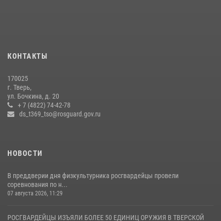
боксов (видео)
16 июля 2026, 08:16
1
Представители Росгвардии провели спортивно — патриотическое
мероприятие для воспитанников летнего лагеря в Тверской области
КОНТАКТЫ
(видео)
22 июля 2026, 07:28
4
1
170025
г. Тверь,
Росгвардейцы оказали помощь водителю на дороге в городе Кашин
ул. Бочкина, д. 20
+ 7 (4822) 74-42-78
ds_t369_tso@rosguard.gov.ru
22 июля 2026, 08:35
НОВОСТИ
В преддверии дня физкультурника росгвардейцы провели
соревнования по н...
07 августа 2026, 11:29
РОСГВАРДЕЙЦЫ ИЗЪЯЛИ БОЛЕЕ 50 ЕДИНИЦ ОРУЖИЯ В ТВЕРСКОЙ