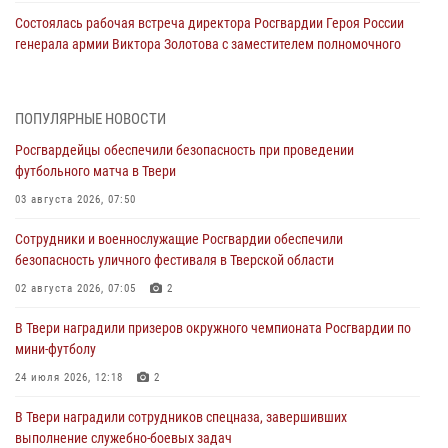
Состоялась рабочая встреча директора Росгвардии Героя России
генерала армии Виктора Золотова с заместителем полномочного
представителя Президента Российской Федерации в Северо-
Кавказском федеральном округе Виталием Кузнецовым
31 июля 2026, 05:42
4
ПОПУЛЯРНЫЕ НОВОСТИ
Росгвардейцы обеспечили безопасность при проведении
Росгвардейцы в Твери приняли участие в молебне, посвященном
футбольного матча в Твери
Дню Крещения Руси
03 августа 2026, 07:50
28 июля 2026, 11:30
2
Сотрудники и военнослужащие Росгвардии обеспечили
Сотрудники вневедомственной охраны совершили 250 выездов и
безопасность уличного фестиваля в Тверской области
пресекли 20 правонарушений за неделю в Тверской области
02 августа 2026, 07:05
2
27 июля 2026, 08:29
В Твери наградили призеров окружного чемпионата Росгвардии по
В Твери наградили призеров окружного чемпионата Росгвардии по
мини-футболу
мини-футболу
24 июля 2026, 12:18
2
24 июля 2026, 12:18
2
В Твери наградили сотрудников спецназа, завершивших
Росгвардейцы оказали помощь водителю на дороге в городе Кашин
выполнение служебно-боевых задач