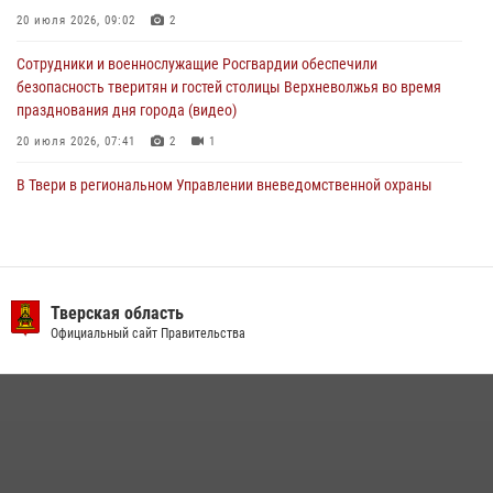
20 июля 2026, 09:02
2
22 июля 2026, 08:35
Сотрудники и военнослужащие Росгвардии обеспечили
безопасность тверитян и гостей столицы Верхневолжья во время
празднования дня города (видео)
20 июля 2026, 07:41
2
1
В Твери в региональном Управлении вневедомственной охраны
Росгвардии подвели итоги за первое полугодие 2026 года
17 июля 2026, 07:49
В Твери продолжается акция «Каникулы с Росгвардией»
Тверская область
10 июля 2026, 08:44
1
1
Официальный сайт Правительства
В Тверской области при содействии спецназа Росгвардии
задержаны подозреваемые в незаконном использовании сим-
боксов (видео)
16 июля 2026, 08:16
1
Представители Росгвардии провели спортивно — патриотическое