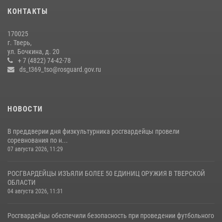
мероприятие для воспитанников летнего лагеря в Тверской области
КОНТАКТЫ
(видео)
22 июля 2026, 07:28
4
1
170025
г. Тверь,
Росгвардейцы оказали помощь водителю на дороге в городе Кашин
ул. Бочкина, д. 20
+ 7 (4822) 74-42-78
ds_t369_tso@rosguard.gov.ru
22 июля 2026, 08:35
НОВОСТИ
В преддверии дня физкультурника росгвардейцы провели
соревнования по н...
07 августа 2026, 11:29
РОСГВАРДЕЙЦЫ ИЗЪЯЛИ БОЛЕЕ 50 ЕДИНИЦ ОРУЖИЯ В ТВЕРСКОЙ
ОБЛАСТИ
04 августа 2026, 11:31
Росгвардейцы обеспечили безопасность при проведении футбольного