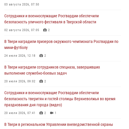
03 августа 2026, 07:50
28 июля 2026, 11:30
2
Сотрудники и военнослужащие Росгвардии обеспечили
Сотрудники вневедомственной охраны совершили 250 выездов и
безопасность уличного фестиваля в Тверской области
пресекли 20 правонарушений за неделю в Тверской области
02 августа 2026, 07:05
2
27 июля 2026, 08:29
В Твери наградили призеров окружного чемпионата Росгвардии по
В Твери наградили призеров окружного чемпионата Росгвардии по
мини-футболу
мини-футболу
24 июля 2026, 12:18
2
24 июля 2026, 12:18
2
В Твери наградили сотрудников спецназа, завершивших
Росгвардейцы оказали помощь водителю на дороге в городе Кашин
выполнение служебно-боевых задач
20 июля 2026, 09:02
2
22 июля 2026, 08:35
Сотрудники и военнослужащие Росгвардии обеспечили
безопасность тверитян и гостей столицы Верхневолжья во время
празднования дня города (видео)
20 июля 2026, 07:41
2
1
В Твери в региональном Управлении вневедомственной охраны