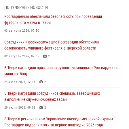
02 августа 2026, 07:05
2
ПОПУЛЯРНЫЕ НОВОСТИ
Состоялась рабочая встреча директора Росгвардии Героя России
Росгвардейцы обеспечили безопасность при проведении
генерала армии Виктора Золотова с заместителем полномочного
футбольного матча в Твери
представителя Президента Российской Федерации в Северо-
Кавказском федеральном округе Виталием Кузнецовым
03 августа 2026, 07:50
31 июля 2026, 05:42
4
Сотрудники и военнослужащие Росгвардии обеспечили
безопасность уличного фестиваля в Тверской области
Росгвардейцы в Твери приняли участие в молебне, посвященном
Дню Крещения Руси
02 августа 2026, 07:05
2
28 июля 2026, 11:30
2
В Твери наградили призеров окружного чемпионата Росгвардии по
мини-футболу
Сотрудники вневедомственной охраны совершили 250 выездов и
пресекли 20 правонарушений за неделю в Тверской области
24 июля 2026, 12:18
2
27 июля 2026, 08:29
В Твери наградили сотрудников спецназа, завершивших
выполнение служебно-боевых задач
В Твери наградили призеров окружного чемпионата Росгвардии по
мини-футболу
20 июля 2026, 09:02
2
24 июля 2026, 12:18
2
В Твери в региональном Управлении вневедомственной охраны
Росгвардии подвели итоги за первое полугодие 2026 года