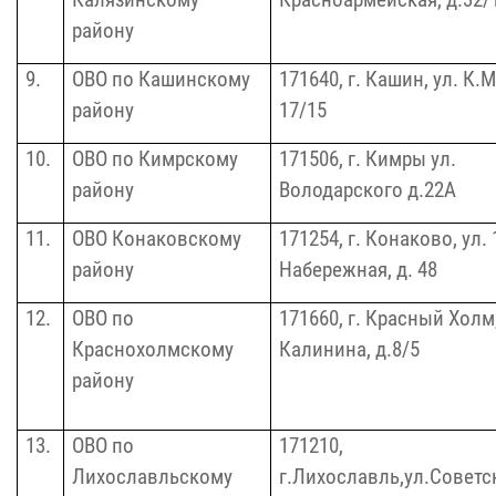
Калязинскому
Красноармейская,
д.32/
району
9.
ОВО по Кашинскому
171640, г. Кашин,
ул.
К
.М
району
17/15
10.
ОВО по Кимрскому
171506, г. Кимры ул.
району
Володарского д.22А
11.
ОВО Конаковскому
171254, г. Конаково, ул. 
району
Набережная, д.
48
12.
ОВО по
171660, г. Красный Холм,
Краснохолмскому
Калинина,
д.8/5
району
13.
ОВО по
171210,
Лихославльскому
г.
Лихославль,ул.Советс