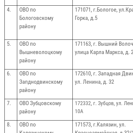
4.
ОВО по
171071, г.Бологое, ул.К
Бологовскому
Горка,
д.5
району
5.
ОВО по
171163, г. Вышний Волоч
Вышневолоцкому
улица Карла Маркса, д. 
району
6.
ОВО по
172610, г. Западная Дви
Запднодвинскому
ул.
Ленина,
д. 32
району
7.
ОВО Зубцовскому
172332, г. Зубцов, ул. Ле
10А
району
8.
ОВО по
171573, г.Калязин, ул.