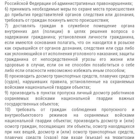
Российской Федерации об административных правонарушениях;
6) принимать необходимые меры по охране места происшествия
до прибытия представителей органов следствия или дознания,
требовать от граждан покинуть место происшествия;
7) доставлять граждан в служебное помещение органа
внутренних дел (полиции) в целях решения вопроса о
задержании гражданина; установления личности гражданина,
если имеются основания полагать, что он находится в розыске
как скрывшийся от органов дознания, следствия или суда либо
как уклоняющийся от исполнения уголовного наказания; защиты
гражданина от непосредственной угрозы его жизни или
здоровью в случае, если он не способен позаботиться о себе
либо если опасности невозможно избежать иным способом;
8) производить досмотр транспортных средств, плавучих средств
(судов), нарушивших правила, установленные на охраняемых
войсками национальной гвардии объектах;
9) производить в пунктах пропуска личный досмотр работников
охраняемых войсками национальной гвардии важных
государственных объектов;
10) требовать от граждан соблюдения пропускного и
внутриобъектового режимов на охраняемых войсками
национальной гвардии объектах; производить досмотр и (или)
осмотр граждан, посещающих эти объекты, осмотр находящихся
при них вещей, досмотр и (или) осмотр транспортных средств,
плавучих средств (судов) при входе (въезде) на территории