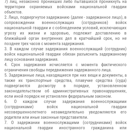
7) лиц, незаконно проникших либо пытавшихся проникнуть на
территории охраняемых войсками национальной гвардии
объектов.
2. Лицо, подвергнутое задержанию (далее - задержанное лицо), в
сопровождении военнослужащих (сотрудников) войск
национальной гвардии и с соблюдением условий, исключающих
угрозу их жизни и здоровью, подлежит доставлению в
ближайший орган внутренних дел в кратчайший срок, но не
позднее трех часов с момента задержания.
3. В каждом случае задержания военнослужащий (сотрудник)
войск национальной гвардии обязан разъяснить задержанному
лицу основания задержания.
4. Срок задержания исчисляется с момента фактического
ограничения свободы передвижения задержанного лица.
5. Задержанные лица, находящиеся при них вещи и документы, а
также их транспортные средства, плавучие средства (суда)
подвергаются досмотру в порядке, установленном
законодательством об административных правонарушениях,
если иной порядок не установлен федеральным законом.
6. О каждом случае задержания военнослужащими
(сотрудниками) войск национальной гвардии
несовершеннолетнего незамедлительно уведомляются его
родители или иные законные представители.
7. О задержании военнослужащими (сотрудниками) войск
национальной гвардии иностранного гражданина или