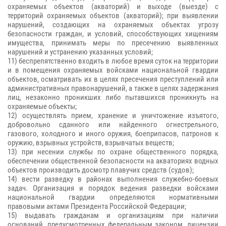
охраняемых объектов (акваторий) и выходе (выезде) с
территорий охраняемых объектов (акваторий); при выявлении
нарушений, создающих на охраняемых объектах угрозу
безопасности граждан, и условий, способствующих хищениям
имущества, принимать меры по пресечению выявленных
нарушений и устранению указанных условий;
11) беспрепятственно входить в любое время суток на территории
и в помещения охраняемых войсками национальной гвардии
объектов, осматривать их в целях пресечения преступлений или
административных правонарушений, а также в целях задержания
лиц, незаконно проникших либо пытавшихся проникнуть на
охраняемые объекты;
12) осуществлять прием, хранение и уничтожение изъятого,
добровольно сданного или найденного огнестрельного,
газового, холодного и иного оружия, боеприпасов, патронов к
оружию, взрывных устройств, взрывчатых веществ;
13) при несении службы по охране общественного порядка,
обеспечении общественной безопасности на акваториях водных
объектов производить досмотр плавучих средств (судов);
14) вести разведку в районах выполнения служебно-боевых
задач. Организация и порядок ведения разведки войсками
национальной гвардии определяются нормативными
правовыми актами Президента Российской Федерации;
15) выдавать гражданам и организациям при наличии
оснований, предусмотренных федеральным законом, лицензии