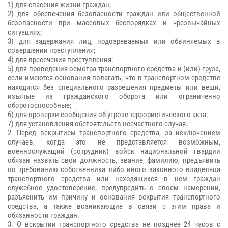
1) для спасения жизни граждан;
2) для обеспечения безопасности граждан или общественной
безопасности при массовых беспорядках и чрезвычайных
ситуациях;
3) для задержания лиц, подозреваемых или обвиняемых в
совершении преступления;
4) для пресечения преступления;
5) для проведения осмотра транспортного средства и (или) груза,
если имеются основания полагать, что в транспортном средстве
находятся без специального разрешения предметы или вещи,
изъятые из гражданского оборота или ограниченно
оборотоспособные;
6) для проверки сообщения об угрозе террористического акта;
7) для установления обстоятельств несчастного случая.
2. Перед вскрытием транспортного средства, за исключением
случаев, когда это не представляется возможным,
военнослужащий (сотрудник) войск национальной гвардии
обязан назвать свои должность, звание, фамилию, предъявить
по требованию собственника либо иного законного владельца
транспортного средства или находящихся в нем граждан
служебное удостоверение, предупредить о своем намерении,
разъяснить им причину и основания вскрытия транспортного
средства, а также возникающие в связи с этим права и
обязанности граждан.
3. О вскрытии транспортного средства не позднее 24 часов с