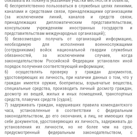
обязывать их покинуть указанные участки местности и объекты;
4) беспрепятственно пользоваться в служебных целях линиями,
каналами и средствами связи, принадлежащими организациям
(за исключением линий, каналов и средств связи,
принадлежащих дипломатическим представительствам,
консульским учреждениям иностранных государств и
представительствам международных организаций);
5) безвозмездно получать от организаций информацию,
необходимую для исполнения военнослужащими
(сотрудниками) войск национальной гвардии служебных
обязанностей, за исключением случаев, когда
законодательством Российской Федерации установлен иной
порядок получения соответствующей информации;
6) осуществлять проверку у граждан документов,
удостоверяющих их личность, при наличии данных о том, что у
граждан имеется оружие, боеприпасы, взрывчатые вещества,
специальные средства, производить личный досмотр граждан,
досмотр их вещей, жилых и иных помещений, транспортных
средств, плавучих средств (судов);
7) задерживать граждан, нарушивших правила комендантского
часа, установленные в соответствии с федеральным
законодательством, до его окончания, а лиц, не имеющих при
себе документов, удостоверяющих их личность, задерживать до
установления их личности, но не более чем на срок,
предусмотренный федеральным законодательством, с