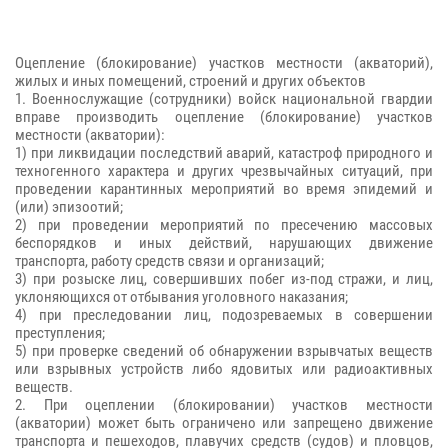
Оцепление (блокирование) участков местности (акваторий),
жилых и иных помещений, строений и других объектов
1. Военнослужащие (сотрудники) войск национальной гвардии
вправе производить оцепление (блокирование) участков
местности (акватории):
1) при ликвидации последствий аварий, катастроф природного и
техногенного характера и других чрезвычайных ситуаций, при
проведении карантинных мероприятий во время эпидемий и
(или) эпизоотий;
2) при проведении мероприятий по пресечению массовых
беспорядков и иных действий, нарушающих движение
транспорта, работу средств связи и организаций;
3) при розыске лиц, совершивших побег из-под стражи, и лиц,
уклоняющихся от отбывания уголовного наказания;
4) при преследовании лиц, подозреваемых в совершении
преступления;
5) при проверке сведений об обнаружении взрывчатых веществ
или взрывных устройств либо ядовитых или радиоактивных
веществ.
2. При оцеплении (блокировании) участков местности
(акватории) может быть ограничено или запрещено движение
транспорта и пешеходов, плавучих средств (судов) и пловцов,