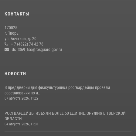
Представители Росгвардии провели спортивно — патриотическое
мероприятие для воспитанников летнего лагеря в Тверской области
КОНТАКТЫ
(видео)
22 июля 2026, 07:28
4
1
170025
г. Тверь,
Росгвардейцы оказали помощь водителю на дороге в городе Кашин
ул. Бочкина, д. 20
+ 7 (4822) 74-42-78
ds_t369_tso@rosguard.gov.ru
22 июля 2026, 08:35
НОВОСТИ
В преддверии дня физкультурника росгвардейцы провели
соревнования по н...
07 августа 2026, 11:29
РОСГВАРДЕЙЦЫ ИЗЪЯЛИ БОЛЕЕ 50 ЕДИНИЦ ОРУЖИЯ В ТВЕРСКОЙ
ОБЛАСТИ
04 августа 2026, 11:31