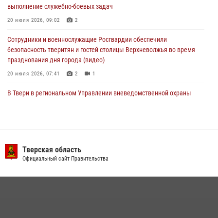
выполнение служебно-боевых задач
20 июля 2026, 09:02
2
22 июля 2026, 08:35
Сотрудники и военнослужащие Росгвардии обеспечили
безопасность тверитян и гостей столицы Верхневолжья во время
празднования дня города (видео)
20 июля 2026, 07:41
2
1
В Твери в региональном Управлении вневедомственной охраны
Росгвардии подвели итоги за первое полугодие 2026 года
17 июля 2026, 07:49
В Твери продолжается акция «Каникулы с Росгвардией»
Тверская область
10 июля 2026, 08:44
1
1
Официальный сайт Правительства
В Тверской области при содействии спецназа Росгвардии
задержаны подозреваемые в незаконном использовании сим-
боксов (видео)
16 июля 2026, 08:16
1