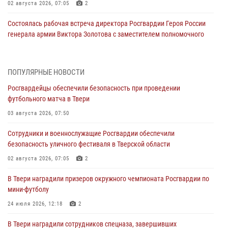
02 августа 2026, 07:05
2
Состоялась рабочая встреча директора Росгвардии Героя России
генерала армии Виктора Золотова с заместителем полномочного
представителя Президента Российской Федерации в Северо-
Кавказском федеральном округе Виталием Кузнецовым
31 июля 2026, 05:42
4
ПОПУЛЯРНЫЕ НОВОСТИ
Росгвардейцы обеспечили безопасность при проведении
Росгвардейцы в Твери приняли участие в молебне, посвященном
футбольного матча в Твери
Дню Крещения Руси
03 августа 2026, 07:50
28 июля 2026, 11:30
2
Сотрудники и военнослужащие Росгвардии обеспечили
Сотрудники вневедомственной охраны совершили 250 выездов и
безопасность уличного фестиваля в Тверской области
пресекли 20 правонарушений за неделю в Тверской области
02 августа 2026, 07:05
2
27 июля 2026, 08:29
В Твери наградили призеров окружного чемпионата Росгвардии по
В Твери наградили призеров окружного чемпионата Росгвардии по
мини-футболу
мини-футболу
24 июля 2026, 12:18
2
24 июля 2026, 12:18
2
В Твери наградили сотрудников спецназа, завершивших
Росгвардейцы оказали помощь водителю на дороге в городе Кашин