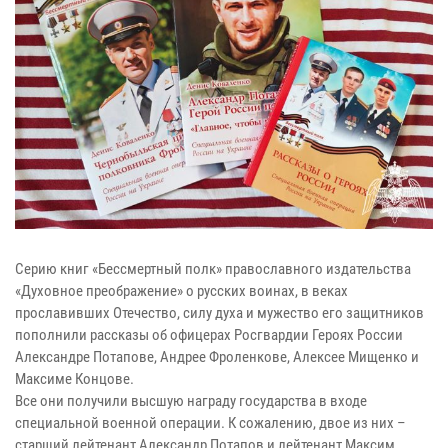
Серию книг «Бессмертный полк» православного издательства
«Духовное преображение» о русских воинах, в веках
прославивших Отечество, силу духа и мужество его защитников
пополнили рассказы об офицерах Росгвардии Героях России
Александре Потапове, Андрее Фроленкове, Алексее Мищенко и
Максиме Концове.
Все они получили высшую награду государства в входе
специальной военной операции. К сожалению, двое из них –
старший лейтенант Александр Потапов и лейтенант Максим