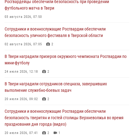
Росгвардейцы обеспечили безопасность при проведении
Росгвардейцы в Твери приняли участие в молебне, посвященном
футбольного матча в Твери
Дню Крещения Руси
03 августа 2026, 07:50
28 июля 2026, 11:30
2
Сотрудники и военнослужащие Росгвардии обеспечили
Сотрудники вневедомственной охраны совершили 250 выездов и
безопасность уличного фестиваля в Тверской области
пресекли 20 правонарушений за неделю в Тверской области
02 августа 2026, 07:05
2
27 июля 2026, 08:29
В Твери наградили призеров окружного чемпионата Росгвардии по
В Твери наградили призеров окружного чемпионата Росгвардии по
мини-футболу
мини-футболу
24 июля 2026, 12:18
2
24 июля 2026, 12:18
2
В Твери наградили сотрудников спецназа, завершивших
Росгвардейцы оказали помощь водителю на дороге в городе Кашин
выполнение служебно-боевых задач
20 июля 2026, 09:02
2
22 июля 2026, 08:35
Сотрудники и военнослужащие Росгвардии обеспечили
безопасность тверитян и гостей столицы Верхневолжья во время
празднования дня города (видео)
20 июля 2026, 07:41
2
1