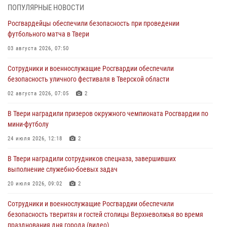
31 июля 2026, 05:42
4
ПОПУЛЯРНЫЕ НОВОСТИ
Росгвардейцы обеспечили безопасность при проведении
Росгвардейцы в Твери приняли участие в молебне, посвященном
футбольного матча в Твери
Дню Крещения Руси
03 августа 2026, 07:50
28 июля 2026, 11:30
2
Сотрудники и военнослужащие Росгвардии обеспечили
Сотрудники вневедомственной охраны совершили 250 выездов и
безопасность уличного фестиваля в Тверской области
пресекли 20 правонарушений за неделю в Тверской области
02 августа 2026, 07:05
2
27 июля 2026, 08:29
В Твери наградили призеров окружного чемпионата Росгвардии по
В Твери наградили призеров окружного чемпионата Росгвардии по
мини-футболу
мини-футболу
24 июля 2026, 12:18
2
24 июля 2026, 12:18
2
В Твери наградили сотрудников спецназа, завершивших
Росгвардейцы оказали помощь водителю на дороге в городе Кашин
выполнение служебно-боевых задач
20 июля 2026, 09:02
2
22 июля 2026, 08:35
Сотрудники и военнослужащие Росгвардии обеспечили
безопасность тверитян и гостей столицы Верхневолжья во время
празднования дня города (видео)