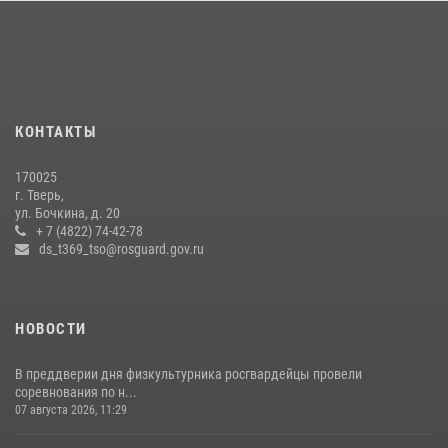
задержаны подозреваемые в незаконном использовании сим-
боксов (видео)
16 июля 2026, 08:16
1
Представители Росгвардии провели спортивно — патриотическое
мероприятие для воспитанников летнего лагеря в Тверской области
КОНТАКТЫ
(видео)
22 июля 2026, 07:28
4
1
170025
г. Тверь,
Росгвардейцы оказали помощь водителю на дороге в городе Кашин
ул. Бочкина, д. 20
+ 7 (4822) 74-42-78
ds_t369_tso@rosguard.gov.ru
22 июля 2026, 08:35
НОВОСТИ
В преддверии дня физкультурника росгвардейцы провели
соревнования по н...
07 августа 2026, 11:29