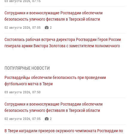
03 августа 2026, 07:15
Сотрудники и военнослужащие Росгвардии обеспечили
безопасность уличного фестиваля в Тверской области
02 августа 2026, 07:05
2
Состоялась рабочая встреча директора Росгвардии Героя России
генерала армии Виктора Золотова с заместителем полномочного
представителя Президента Российской Федерации в Северо-
Кавказском федеральном округе Виталием Кузнецовым
31 июля 2026, 05:42
4
ПОПУЛЯРНЫЕ НОВОСТИ
Росгвардейцы обеспечили безопасность при проведении
Росгвардейцы в Твери приняли участие в молебне, посвященном
футбольного матча в Твери
Дню Крещения Руси
03 августа 2026, 07:50
28 июля 2026, 11:30
2
Сотрудники и военнослужащие Росгвардии обеспечили
Сотрудники вневедомственной охраны совершили 250 выездов и
безопасность уличного фестиваля в Тверской области
пресекли 20 правонарушений за неделю в Тверской области
02 августа 2026, 07:05
2
27 июля 2026, 08:29
В Твери наградили призеров окружного чемпионата Росгвардии по
В Твери наградили призеров окружного чемпионата Росгвардии по