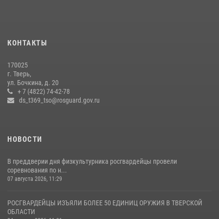
16 июля 2026, 08:16
1
Представители Росгвардии провели спортивно — патриотическое
мероприятие для воспитанников летнего лагеря в Тверской области
КОНТАКТЫ
(видео)
22 июля 2026, 07:28
4
1
170025
г. Тверь,
Росгвардейцы оказали помощь водителю на дороге в городе Кашин
ул. Бочкина, д. 20
+ 7 (4822) 74-42-78
ds_t369_tso@rosguard.gov.ru
22 июля 2026, 08:35
НОВОСТИ
В преддверии дня физкультурника росгвардейцы провели
соревнования по н...
07 августа 2026, 11:29
РОСГВАРДЕЙЦЫ ИЗЪЯЛИ БОЛЕЕ 50 ЕДИНИЦ ОРУЖИЯ В ТВЕРСКОЙ
ОБЛАСТИ