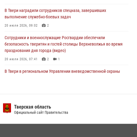
В Твери наградили сотрудников спецназа, завершивших
Росгвардейцы оказали помощь водителю на дороге в городе Кашин
выполнение служебно-боевых задач
20 июля 2026, 09:02
2
22 июля 2026, 08:35
Сотрудники и военнослужащие Росгвардии обеспечили
безопасность тверитян и гостей столицы Верхневолжья во время
празднования дня города (видео)
20 июля 2026, 07:41
2
1
В Твери в региональном Управлении вневедомственной охраны
Росгвардии подвели итоги за первое полугодие 2026 года
17 июля 2026, 07:49
В Твери продолжается акция «Каникулы с Росгвардией»
Тверская область
10 июля 2026, 08:44
1
1
Официальный сайт Правительства
В Тверской области при содействии спецназа Росгвардии
задержаны подозреваемые в незаконном использовании сим-
боксов (видео)