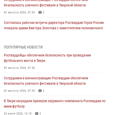
безопасность уличного фестиваля в Тверской области
02 августа 2026, 07:05
2
Состоялась рабочая встреча директора Росгвардии Героя России
генерала армии Виктора Золотова с заместителем полномочного
представителя Президента Российской Федерации в Северо-
Кавказском федеральном округе Виталием Кузнецовым
31 июля 2026, 05:42
4
ПОПУЛЯРНЫЕ НОВОСТИ
Росгвардейцы обеспечили безопасность при проведении
Росгвардейцы в Твери приняли участие в молебне, посвященном
футбольного матча в Твери
Дню Крещения Руси
03 августа 2026, 07:50
28 июля 2026, 11:30
2
Сотрудники и военнослужащие Росгвардии обеспечили
Сотрудники вневедомственной охраны совершили 250 выездов и
безопасность уличного фестиваля в Тверской области
пресекли 20 правонарушений за неделю в Тверской области
02 августа 2026, 07:05
2
27 июля 2026, 08:29
В Твери наградили призеров окружного чемпионата Росгвардии по
В Твери наградили призеров окружного чемпионата Росгвардии по
мини-футболу
мини-футболу
24 июля 2026, 12:18
2
24 июля 2026, 12:18
2