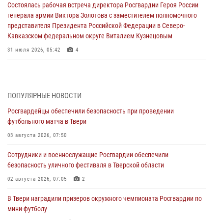
Состоялась рабочая встреча директора Росгвардии Героя России
генерала армии Виктора Золотова с заместителем полномочного
представителя Президента Российской Федерации в Северо-
Кавказском федеральном округе Виталием Кузнецовым
31 июля 2026, 05:42
4
Росгвардейцы в Твери приняли участие в молебне, посвященном
Дню Крещения Руси
28 июля 2026, 11:30
2
ПОПУЛЯРНЫЕ НОВОСТИ
Росгвардейцы обеспечили безопасность при проведении
Сотрудники вневедомственной охраны совершили 250 выездов и
футбольного матча в Твери
пресекли 20 правонарушений за неделю в Тверской области
03 августа 2026, 07:50
27 июля 2026, 08:29
Сотрудники и военнослужащие Росгвардии обеспечили
В Твери наградили призеров окружного чемпионата Росгвардии по
безопасность уличного фестиваля в Тверской области
мини-футболу
02 августа 2026, 07:05
2
24 июля 2026, 12:18
2
В Твери наградили призеров окружного чемпионата Росгвардии по
Росгвардейцы оказали помощь водителю на дороге в городе Кашин
мини-футболу