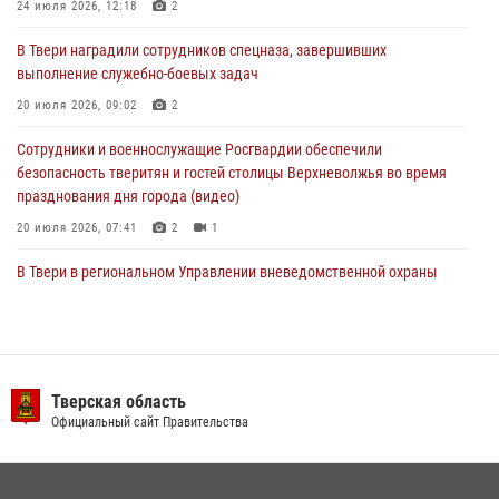
24 июля 2026, 12:18
2
22 июля 2026, 08:35
В Твери наградили сотрудников спецназа, завершивших
Представители Росгвардии провели спортивно — патриотическое
выполнение служебно-боевых задач
мероприятие для воспитанников летнего лагеря в Тверской области
(видео)
20 июля 2026, 09:02
2
22 июля 2026, 07:28
4
1
Сотрудники и военнослужащие Росгвардии обеспечили
безопасность тверитян и гостей столицы Верхневолжья во время
празднования дня города (видео)
20 июля 2026, 07:41
2
1
В Твери в региональном Управлении вневедомственной охраны
Росгвардии подвели итоги за первое полугодие 2026 года
17 июля 2026, 07:49
В Твери продолжается акция «Каникулы с Росгвардией»
Тверская область
10 июля 2026, 08:44
1
1
Официальный сайт Правительства
Представители Росгвардии провели спортивно — патриотическое
мероприятие для воспитанников летнего лагеря в Тверской области
(видео)