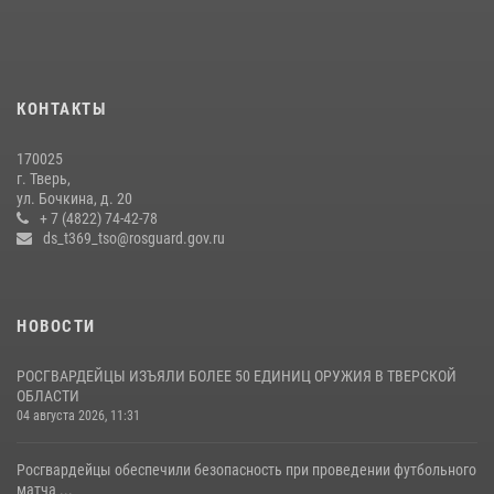
22 июля 2026, 07:28
4
1
В Тверской области при содействии спецназа Росгвардии
задержаны подозреваемые в незаконном использовании сим-
КОНТАКТЫ
боксов (видео)
16 июля 2026, 08:16
1
170025
г. Тверь,
В Тверской области Росгвардейцы проводят комплексные
ул. Бочкина, д. 20
проверки детских оздоровительных лагерей
+ 7 (4822) 74-42-78
ds_t369_tso@rosguard.gov.ru
08 июля 2026, 12:16
1
НОВОСТИ
РОСГВАРДЕЙЦЫ ИЗЪЯЛИ БОЛЕЕ 50 ЕДИНИЦ ОРУЖИЯ В ТВЕРСКОЙ
ОБЛАСТИ
04 августа 2026, 11:31
Росгвардейцы обеспечили безопасность при проведении футбольного
матча ...