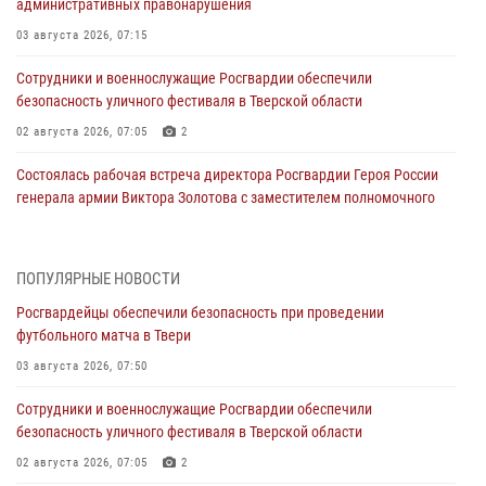
административных правонарушения
03 августа 2026, 07:15
Сотрудники и военнослужащие Росгвардии обеспечили
безопасность уличного фестиваля в Тверской области
02 августа 2026, 07:05
2
Состоялась рабочая встреча директора Росгвардии Героя России
генерала армии Виктора Золотова с заместителем полномочного
представителя Президента Российской Федерации в Северо-
Кавказском федеральном округе Виталием Кузнецовым
31 июля 2026, 05:42
4
ПОПУЛЯРНЫЕ НОВОСТИ
Росгвардейцы обеспечили безопасность при проведении
Росгвардейцы в Твери приняли участие в молебне, посвященном
футбольного матча в Твери
Дню Крещения Руси
03 августа 2026, 07:50
28 июля 2026, 11:30
2
Сотрудники и военнослужащие Росгвардии обеспечили
Сотрудники вневедомственной охраны совершили 250 выездов и
безопасность уличного фестиваля в Тверской области
пресекли 20 правонарушений за неделю в Тверской области
02 августа 2026, 07:05
2
27 июля 2026, 08:29