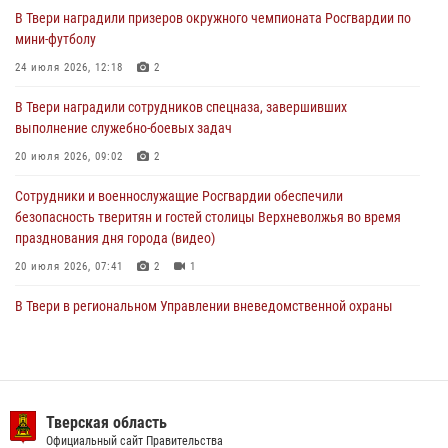
В Твери наградили призеров окружного чемпионата Росгвардии по
В Твери наградили призеров окружного чемпионата Росгвардии по
мини-футболу
мини-футболу
24 июля 2026, 12:18
2
24 июля 2026, 12:18
2
В Твери наградили сотрудников спецназа, завершивших
Росгвардейцы оказали помощь водителю на дороге в городе Кашин
выполнение служебно-боевых задач
20 июля 2026, 09:02
2
22 июля 2026, 08:35
Сотрудники и военнослужащие Росгвардии обеспечили
безопасность тверитян и гостей столицы Верхневолжья во время
празднования дня города (видео)
20 июля 2026, 07:41
2
1
В Твери в региональном Управлении вневедомственной охраны
Росгвардии подвели итоги за первое полугодие 2026 года
17 июля 2026, 07:49
В Твери продолжается акция «Каникулы с Росгвардией»
Тверская область
10 июля 2026, 08:44
1
1
Официальный сайт Правительства