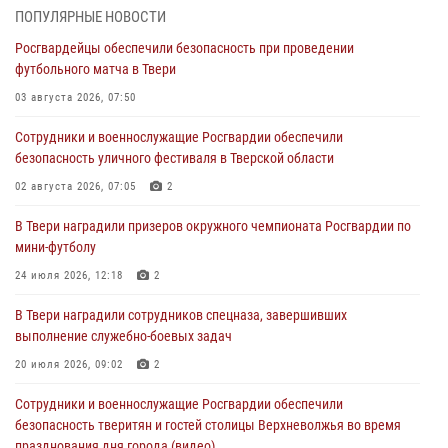
28 июля 2026, 11:30
2
ПОПУЛЯРНЫЕ НОВОСТИ
Росгвардейцы обеспечили безопасность при проведении
Сотрудники вневедомственной охраны совершили 250 выездов и
футбольного матча в Твери
пресекли 20 правонарушений за неделю в Тверской области
03 августа 2026, 07:50
27 июля 2026, 08:29
Сотрудники и военнослужащие Росгвардии обеспечили
В Твери наградили призеров окружного чемпионата Росгвардии по
безопасность уличного фестиваля в Тверской области
мини-футболу
02 августа 2026, 07:05
2
24 июля 2026, 12:18
2
В Твери наградили призеров окружного чемпионата Росгвардии по
Росгвардейцы оказали помощь водителю на дороге в городе Кашин
мини-футболу
24 июля 2026, 12:18
2
22 июля 2026, 08:35
В Твери наградили сотрудников спецназа, завершивших
Представители Росгвардии провели спортивно — патриотическое
выполнение служебно-боевых задач
мероприятие для воспитанников летнего лагеря в Тверской области
(видео)
20 июля 2026, 09:02
2
22 июля 2026, 07:28
4
1
Сотрудники и военнослужащие Росгвардии обеспечили
безопасность тверитян и гостей столицы Верхневолжья во время
празднования дня города (видео)