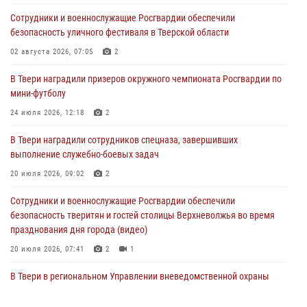
Сотрудники и военнослужащие Росгвардии обеспечили
Сотрудники вневедомственной охраны совершили 250 выездов и
безопасность уличного фестиваля в Тверской области
пресекли 20 правонарушений за неделю в Тверской области
02 августа 2026, 07:05
2
27 июля 2026, 08:29
В Твери наградили призеров окружного чемпионата Росгвардии по
В Твери наградили призеров окружного чемпионата Росгвардии по
мини-футболу
мини-футболу
24 июля 2026, 12:18
2
24 июля 2026, 12:18
2
В Твери наградили сотрудников спецназа, завершивших
Росгвардейцы оказали помощь водителю на дороге в городе Кашин
выполнение служебно-боевых задач
20 июля 2026, 09:02
2
22 июля 2026, 08:35
Сотрудники и военнослужащие Росгвардии обеспечили
безопасность тверитян и гостей столицы Верхневолжья во время
празднования дня города (видео)
20 июля 2026, 07:41
2
1
В Твери в региональном Управлении вневедомственной охраны
Росгвардии подвели итоги за первое полугодие 2026 года