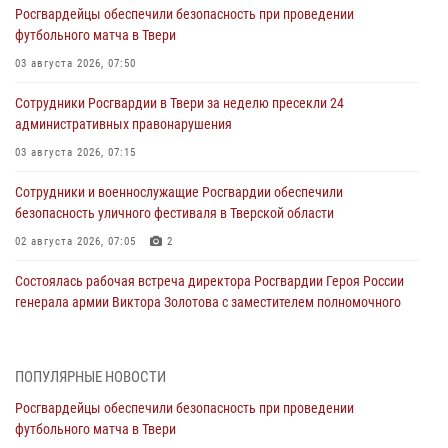
Росгвардейцы обеспечили безопасность при проведении
футбольного матча в Твери
03 августа 2026, 07:50
Сотрудники Росгвардии в Твери за неделю пресекли 24
административных правонарушения
03 августа 2026, 07:15
Сотрудники и военнослужащие Росгвардии обеспечили
безопасность уличного фестиваля в Тверской области
02 августа 2026, 07:05
2
Состоялась рабочая встреча директора Росгвардии Героя России
генерала армии Виктора Золотова с заместителем полномочного
представителя Президента Российской Федерации в Северо-
Кавказском федеральном округе Виталием Кузнецовым
31 июля 2026, 05:42
4
ПОПУЛЯРНЫЕ НОВОСТИ
Росгвардейцы обеспечили безопасность при проведении
Росгвардейцы в Твери приняли участие в молебне, посвященном
футбольного матча в Твери
Дню Крещения Руси