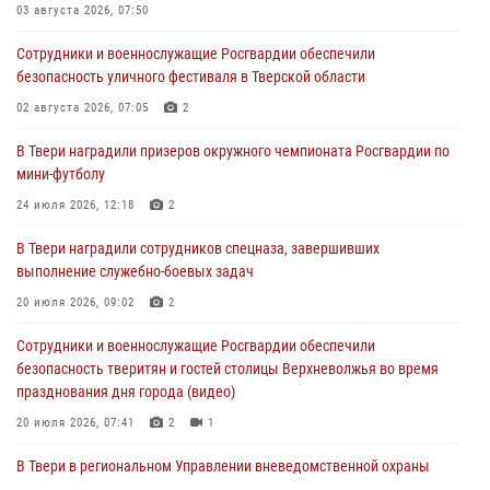
03 августа 2026, 07:50
28 июля 2026, 11:30
2
Сотрудники и военнослужащие Росгвардии обеспечили
Сотрудники вневедомственной охраны совершили 250 выездов и
безопасность уличного фестиваля в Тверской области
пресекли 20 правонарушений за неделю в Тверской области
02 августа 2026, 07:05
2
27 июля 2026, 08:29
В Твери наградили призеров окружного чемпионата Росгвардии по
В Твери наградили призеров окружного чемпионата Росгвардии по
мини-футболу
мини-футболу
24 июля 2026, 12:18
2
24 июля 2026, 12:18
2
В Твери наградили сотрудников спецназа, завершивших
Росгвардейцы оказали помощь водителю на дороге в городе Кашин
выполнение служебно-боевых задач
20 июля 2026, 09:02
2
22 июля 2026, 08:35
Сотрудники и военнослужащие Росгвардии обеспечили
безопасность тверитян и гостей столицы Верхневолжья во время
празднования дня города (видео)
20 июля 2026, 07:41
2
1
В Твери в региональном Управлении вневедомственной охраны
Росгвардии подвели итоги за первое полугодие 2026 года