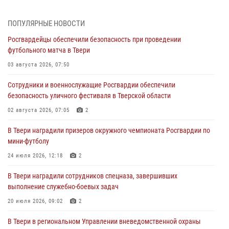
Кавказском федеральном округе Виталием Кузнецовым
31 июля 2026, 05:42
4
ПОПУЛЯРНЫЕ НОВОСТИ
Росгвардейцы обеспечили безопасность при проведении
Росгвардейцы в Твери приняли участие в молебне, посвященном
футбольного матча в Твери
Дню Крещения Руси
03 августа 2026, 07:50
28 июля 2026, 11:30
2
Сотрудники и военнослужащие Росгвардии обеспечили
Сотрудники вневедомственной охраны совершили 250 выездов и
безопасность уличного фестиваля в Тверской области
пресекли 20 правонарушений за неделю в Тверской области
02 августа 2026, 07:05
2
27 июля 2026, 08:29
В Твери наградили призеров окружного чемпионата Росгвардии по
В Твери наградили призеров окружного чемпионата Росгвардии по
мини-футболу
мини-футболу
24 июля 2026, 12:18
2
24 июля 2026, 12:18
2
В Твери наградили сотрудников спецназа, завершивших
Росгвардейцы оказали помощь водителю на дороге в городе Кашин
выполнение служебно-боевых задач
20 июля 2026, 09:02
2
22 июля 2026, 08:35
В Твери в региональном Управлении вневедомственной охраны