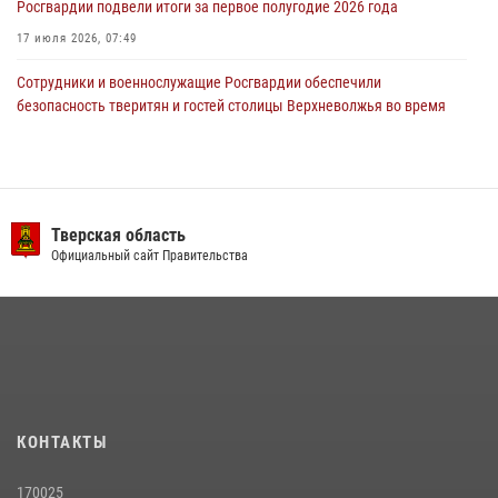
Росгвардии подвели итоги за первое полугодие 2026 года
17 июля 2026, 07:49
Сотрудники и военнослужащие Росгвардии обеспечили
безопасность тверитян и гостей столицы Верхневолжья во время
празднования дня города (видео)
20 июля 2026, 07:41
2
1
В Твери продолжается акция «Каникулы с Росгвардией»
Тверская область
10 июля 2026, 08:44
1
1
Официальный сайт Правительства
В Тверской области при содействии спецназа Росгвардии
задержаны подозреваемые в незаконном использовании сим-
боксов (видео)
16 июля 2026, 08:16
1
Росгвардейцы оказали помощь водителю на дороге в городе Кашин
КОНТАКТЫ
22 июля 2026, 08:35
170025