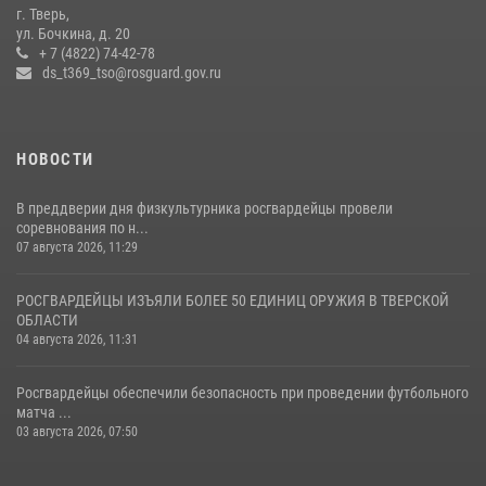
Представители Росгвардии провели спортивно — патриотическое
г. Тверь,
мероприятие для воспитанников летнего лагеря в Тверской области
ул. Бочкина, д. 20
(видео)
+ 7 (4822) 74-42-78
ds_t369_tso@rosguard.gov.ru
22 июля 2026, 07:28
4
1
НОВОСТИ
В преддверии дня физкультурника росгвардейцы провели
соревнования по н...
07 августа 2026, 11:29
РОСГВАРДЕЙЦЫ ИЗЪЯЛИ БОЛЕЕ 50 ЕДИНИЦ ОРУЖИЯ В ТВЕРСКОЙ
ОБЛАСТИ
04 августа 2026, 11:31
Росгвардейцы обеспечили безопасность при проведении футбольного
матча ...
03 августа 2026, 07:50