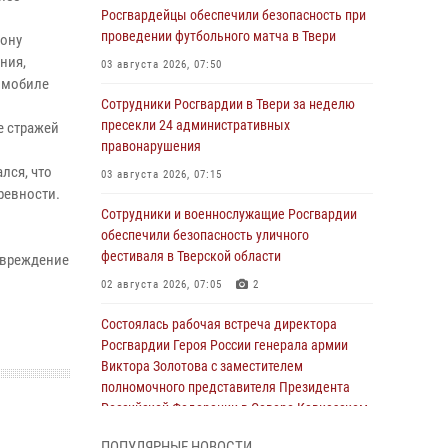
Росгвардейцы обеспечили безопасность при
.
проведении футбольного матча в Твери
йону
ния,
03 августа 2026, 07:50
омобиле
Сотрудники Росгвардии в Твери за неделю
пресекли 24 административных
е стражей
правонарушения
лся, что
03 августа 2026, 07:15
ревности.
Сотрудники и военнослужащие Росгвардии
обеспечили безопасность уличного
фестиваля в Тверской области
овреждение
02 августа 2026, 07:05
2
Состоялась рабочая встреча директора
Росгвардии Героя России генерала армии
Виктора Золотова с заместителем
полномочного представителя Президента
Российской Федерации в Северо-Кавказском
федеральном округе Виталием Кузнецовым
ПОПУЛЯРНЫЕ НОВОСТИ