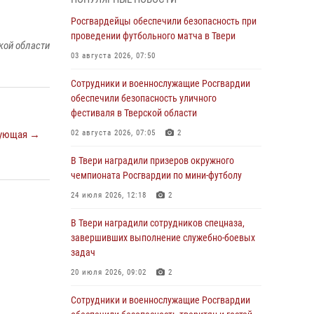
31 июля 2026, 05:42
4
Росгвардейцы обеспечили безопасность при
Росгвардейцы в Твери приняли участие в
проведении футбольного матча в Твери
кой области
молебне, посвященном Дню Крещения Руси
03 августа 2026, 07:50
28 июля 2026, 11:30
2
Сотрудники и военнослужащие Росгвардии
Сотрудники вневедомственной охраны
обеспечили безопасность уличного
совершили 250 выездов и пресекли 20
фестиваля в Тверской области
правонарушений за неделю в Тверской
ующая →
02 августа 2026, 07:05
2
области
В Твери наградили призеров окружного
27 июля 2026, 08:29
чемпионата Росгвардии по мини-футболу
В Твери наградили призеров окружного
24 июля 2026, 12:18
2
чемпионата Росгвардии по мини-футболу
В Твери наградили сотрудников спецназа,
24 июля 2026, 12:18
2
завершивших выполнение служебно-боевых
Росгвардейцы оказали помощь водителю на
задач
дороге в городе Кашин
20 июля 2026, 09:02
2
22 июля 2026, 08:35
Сотрудники и военнослужащие Росгвардии
Представители Росгвардии провели