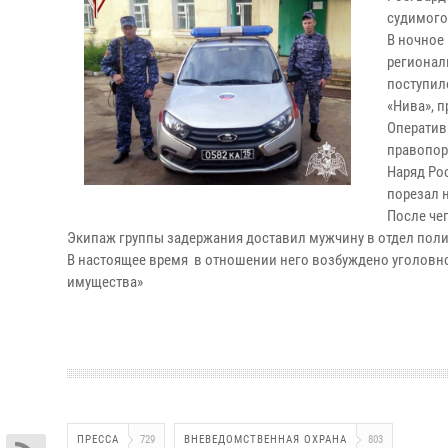
судимого
В ночное
регионал
поступил
«Нива», 
Оператив
правопор
Наряд Ро
порезал 
После че
Экипаж группы задержания доставил мужчину в отдел пол
В настоящее время в отношении него возбуждено уголовно
имущества»
ПРЕССА
729
ВНЕВЕДОМСТВЕННАЯ ОХРАНА
803