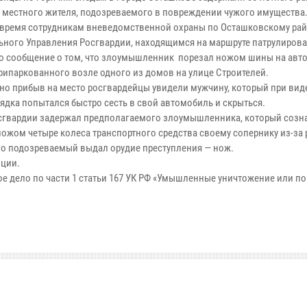
 местного жителя, подозреваемого в повреждении чужого имущества
 время сотрудникам вневедомственной охраны по Осташковскому ра
ьного Управления Росгвардии, находящимся на маршруте патрулирова
о сообщение о том, что злоумышленник порезал ножом шины на авт
припаркованного возле одного из домов на улице Строителей.
но прибыв на место росгвардейцы увидели мужчину, который при вид
ядка попытался быстро сесть в свой автомобиль и скрыться.
сгвардии задержал предполагаемого злоумышленника, который созна
ножом четыре колеса транспортного средства своему сопернику из-за 
го подозреваемый выдал орудие преступления — нож.
иции.
е дело по части 1 статьи 167 УК РФ «Умышленные уничтожение или п