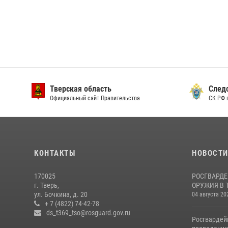
Тверская область
След
Официальный сайт Правительства
СК РФ 
КОНТАКТЫ
НОВОСТ
170025
РОСГВАРДЕ
г. Тверь,
ОРУЖИЯ В 
ул. Бочкина, д. 20
04 августа 20
+ 7 (4822) 74-42-78
ds_t369_tso@rosguard.gov.ru
Росгвардей