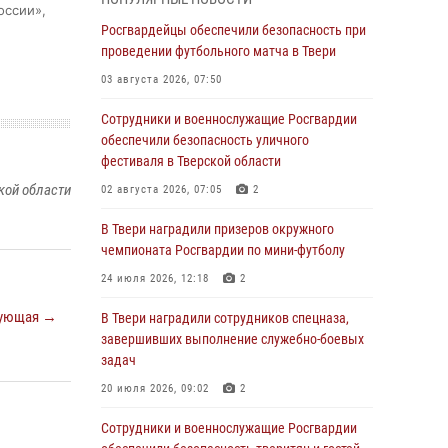
оссии»,
31 июля 2026, 05:42
4
Росгвардейцы обеспечили безопасность при
Росгвардейцы в Твери приняли участие в
проведении футбольного матча в Твери
молебне, посвященном Дню Крещения Руси
03 августа 2026, 07:50
28 июля 2026, 11:30
2
Сотрудники и военнослужащие Росгвардии
Сотрудники вневедомственной охраны
обеспечили безопасность уличного
совершили 250 выездов и пресекли 20
фестиваля в Тверской области
правонарушений за неделю в Тверской
кой области
02 августа 2026, 07:05
2
области
В Твери наградили призеров окружного
27 июля 2026, 08:29
чемпионата Росгвардии по мини-футболу
В Твери наградили призеров окружного
24 июля 2026, 12:18
2
чемпионата Росгвардии по мини-футболу
ующая →
В Твери наградили сотрудников спецназа,
24 июля 2026, 12:18
2
завершивших выполнение служебно-боевых
Росгвардейцы оказали помощь водителю на
задач
дороге в городе Кашин
20 июля 2026, 09:02
2
22 июля 2026, 08:35
Сотрудники и военнослужащие Росгвардии
Представители Росгвардии провели