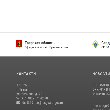
Тверская область
След
Официальный сайт Правительства
СК РФ 
КОНТАКТЫ
НОВОСТ
170025
РОСГВАРДЕ
г. Тверь,
ОРУЖИЯ В 
ул. Бочкина, д. 20
04 августа 20
+ 7 (4822) 74-42-78
ds_t369_tso@rosguard.gov.ru
Росгвардей