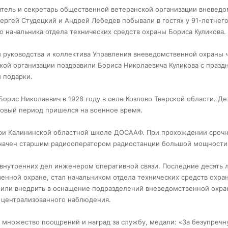
тель и секретарь общественной ветеранской организации вневед
ергей Студецкий и Андрей Лебедев побывали в гостях у 91-летнег
о начальника отдела технических средств охраны Бориса Куликова.
 руководства и коллектива Управления вневедомственной охраны 
кой организации поздравили Бориса Николаевича Куликова с празд
 подарки.
Борис Николаевич в 1928 году в селе Козлово Тверской области. Де
овый период пришелся на военное время.
 при Калининской областной школе ДОСААФ. При прохождении сроч
значен старшим радиооператором радиостанции большой мощности
внутренних дел инженером оперативной связи. Последние десять л
венной охране, стал начальником отдела технических средств охран
олили внедрить в оснащение подразделений вневедомственной охр
 централизованного наблюдения.
 множество поощрений и наград за службу, медали: «За безупреч