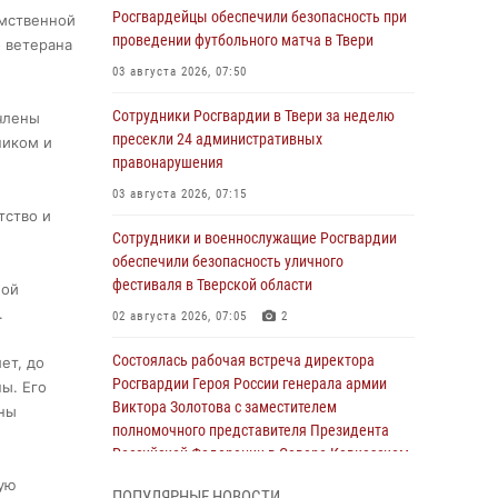
Росгвардейцы обеспечили безопасность при
омственной
проведении футбольного матча в Твери
о ветерана
03 августа 2026, 07:50
Сотрудники Росгвардии в Твери за неделю
члены
пресекли 24 административных
ником и
правонарушения
03 августа 2026, 07:15
тство и
Сотрудники и военнослужащие Росгвардии
обеспечили безопасность уличного
фестиваля в Тверской области
ной
.
02 августа 2026, 07:05
2
Состоялась рабочая встреча директора
ет, до
Росгвардии Героя России генерала армии
ы. Его
Виктора Золотова с заместителем
аны
полномочного представителя Президента
Российской Федерации в Северо-Кавказском
федеральном округе Виталием Кузнецовым
ную
ПОПУЛЯРНЫЕ НОВОСТИ