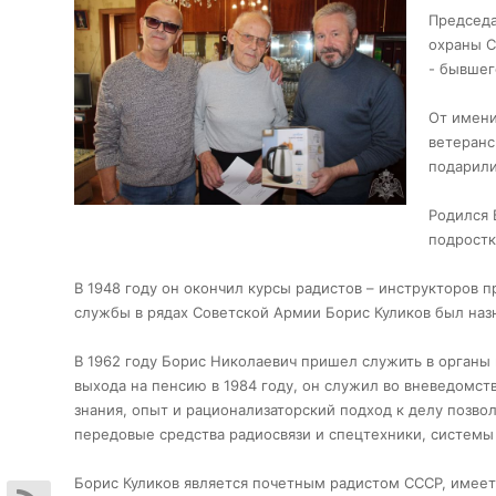
Председа
охраны С
- бывшег
От имени
ветеранс
подарили
Родился 
подростк
В 1948 году он окончил курсы радистов – инструкторов
службы в рядах Советской Армии Борис Куликов был на
В 1962 году Борис Николаевич пришел служить в органы 
выхода на пенсию в 1984 году, он служил во вневедомст
знания, опыт и рационализаторский подход к делу позв
передовые средства радиосвязи и спецтехники, системы
Борис Куликов является почетным радистом СССР, имеет