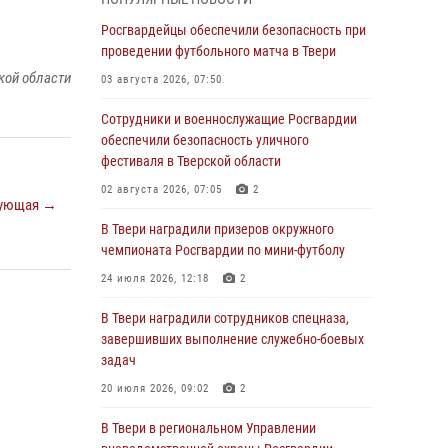
Росгвардии Героя России генерала армии
Виктора Золотова с заместителем
Росгвардейцы обеспечили безопасность при
полномочного представителя Президента
проведении футбольного матча в Твери
Российской Федерации в Северо-Кавказском
кой области
03 августа 2026, 07:50
федеральном округе Виталием Кузнецовым
Сотрудники и военнослужащие Росгвардии
31 июля 2026, 05:42
4
обеспечили безопасность уличного
Росгвардейцы в Твери приняли участие в
фестиваля в Тверской области
молебне, посвященном Дню Крещения Руси
02 августа 2026, 07:05
2
ующая →
28 июля 2026, 11:30
2
В Твери наградили призеров окружного
Сотрудники вневедомственной охраны
чемпионата Росгвардии по мини-футболу
совершили 250 выездов и пресекли 20
24 июля 2026, 12:18
2
правонарушений за неделю в Тверской
области
В Твери наградили сотрудников спецназа,
завершивших выполнение служебно-боевых
27 июля 2026, 08:29
задач
В Твери наградили призеров окружного
20 июля 2026, 09:02
2
чемпионата Росгвардии по мини-футболу
В Твери в региональном Управлении
24 июля 2026, 12:18
2