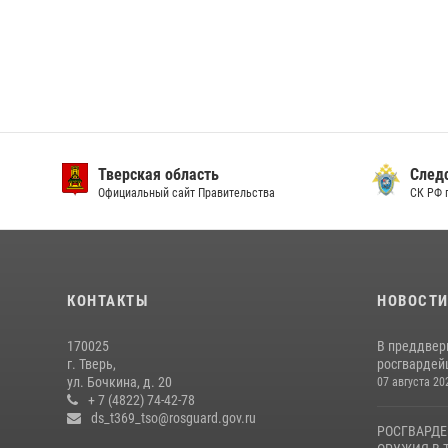
Тверская область
След
Официальный сайт Правительства
СК РФ 
КОНТАКТЫ
НОВОСТ
170025
В преддвер
г. Тверь,
росгвардейц
ул. Бочкина, д. 20
07 августа 20
+ 7 (4822) 74-42-78
ds_t369_tso@rosguard.gov.ru
РОСГВАРДЕ