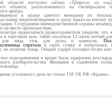
кой области поступил сигнал «Тревога» из охра
ого объекта, расположенного на Октябрьском п
ого центра.
реваемую в краже заметил менеджер по безопас
ю камер видеонаблюдения и сразу нажал на кнопку т
изации. Сотрудники вневедомственной охраны незамед
и на место происшествия.
осмотре видеозаписи правоохранители увидели, что 
ь в торговом зале, тайно похитила 12 пачек патчей для
 для лица, гель для душа и шампунь.
Пох
ышленница спрятала
в свою сумку и попыталась 
н, не оплатив товар. Общий ущерб составил более шес
.
гнал подозреваемая в краже была задержана росгвард
шего разбирательства. Женщина в содеянном созна
тельница.
дении уголовного дела по статье 158 УК РФ «Кража».