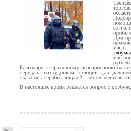
Тверс
торгов
областн
Подоз
помощь
сигнал
прибыл
При пр
находяс
масок
злоум
магази
рублей
Благодаря оперативному реагированию на си
передана сотрудникам полиции для дальней
оказалась неработающая 31-летняя местная жи
В настоящее время решается вопрос о возбуж