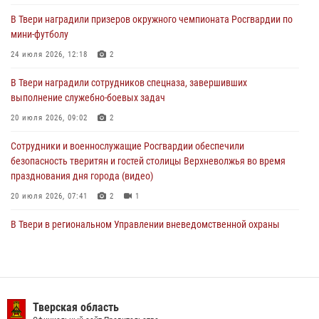
В Твери наградили призеров окружного чемпионата Росгвардии по
В Твери наградили призеров окружного чемпионата Росгвардии по
мини-футболу
мини-футболу
24 июля 2026, 12:18
2
24 июля 2026, 12:18
2
В Твери наградили сотрудников спецназа, завершивших
Росгвардейцы оказали помощь водителю на дороге в городе Кашин
выполнение служебно-боевых задач
20 июля 2026, 09:02
2
22 июля 2026, 08:35
Сотрудники и военнослужащие Росгвардии обеспечили
безопасность тверитян и гостей столицы Верхневолжья во время
празднования дня города (видео)
20 июля 2026, 07:41
2
1
В Твери в региональном Управлении вневедомственной охраны
Росгвардии подвели итоги за первое полугодие 2026 года
17 июля 2026, 07:49
В Твери продолжается акция «Каникулы с Росгвардией»
Тверская область
10 июля 2026, 08:44
1
1