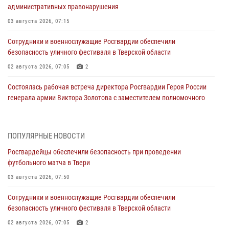
административных правонарушения
03 августа 2026, 07:15
Сотрудники и военнослужащие Росгвардии обеспечили
безопасность уличного фестиваля в Тверской области
02 августа 2026, 07:05
2
Состоялась рабочая встреча директора Росгвардии Героя России
генерала армии Виктора Золотова с заместителем полномочного
представителя Президента Российской Федерации в Северо-
Кавказском федеральном округе Виталием Кузнецовым
31 июля 2026, 05:42
4
ПОПУЛЯРНЫЕ НОВОСТИ
Росгвардейцы обеспечили безопасность при проведении
Росгвардейцы в Твери приняли участие в молебне, посвященном
футбольного матча в Твери
Дню Крещения Руси
03 августа 2026, 07:50
28 июля 2026, 11:30
2
Сотрудники и военнослужащие Росгвардии обеспечили
Сотрудники вневедомственной охраны совершили 250 выездов и
безопасность уличного фестиваля в Тверской области
пресекли 20 правонарушений за неделю в Тверской области
02 августа 2026, 07:05
2
27 июля 2026, 08:29