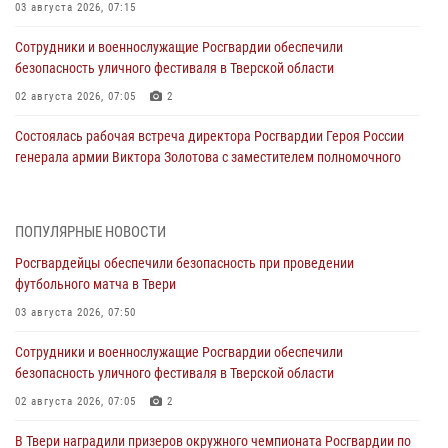
03 августа 2026, 07:15
Сотрудники и военнослужащие Росгвардии обеспечили
безопасность уличного фестиваля в Тверской области
02 августа 2026, 07:05
2
Состоялась рабочая встреча директора Росгвардии Героя России
генерала армии Виктора Золотова с заместителем полномочного
представителя Президента Российской Федерации в Северо-
Кавказском федеральном округе Виталием Кузнецовым
31 июля 2026, 05:42
4
ПОПУЛЯРНЫЕ НОВОСТИ
Росгвардейцы обеспечили безопасность при проведении
Росгвардейцы в Твери приняли участие в молебне, посвященном
футбольного матча в Твери
Дню Крещения Руси
03 августа 2026, 07:50
28 июля 2026, 11:30
2
Сотрудники и военнослужащие Росгвардии обеспечили
Сотрудники вневедомственной охраны совершили 250 выездов и
безопасность уличного фестиваля в Тверской области
пресекли 20 правонарушений за неделю в Тверской области
02 августа 2026, 07:05
2
27 июля 2026, 08:29
В Твери наградили призеров окружного чемпионата Росгвардии по
В Твери наградили призеров окружного чемпионата Росгвардии по