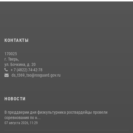
задержаны подозреваемые в незаконном использовании сим-
боксов (видео)
16 июля 2026, 08:16
1
Росгвардейцы оказали помощь водителю на дороге в городе Кашин
КОНТАКТЫ
22 июля 2026, 08:35
170025
Представители Росгвардии провели спортивно — патриотическое
г. Тверь,
мероприятие для воспитанников летнего лагеря в Тверской области
ул. Бочкина, д. 20
(видео)
+ 7 (4822) 74-42-78
ds_t369_tso@rosguard.gov.ru
22 июля 2026, 07:28
4
1
НОВОСТИ
В преддверии дня физкультурника росгвардейцы провели
соревнования по н...
07 августа 2026, 11:29