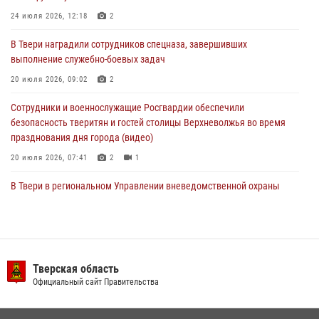
24 июля 2026, 12:18
2
24 июля 2026, 12:18
2
В Твери наградили сотрудников спецназа, завершивших
Росгвардейцы оказали помощь водителю на дороге в городе Кашин
выполнение служебно-боевых задач
20 июля 2026, 09:02
2
22 июля 2026, 08:35
Сотрудники и военнослужащие Росгвардии обеспечили
безопасность тверитян и гостей столицы Верхневолжья во время
празднования дня города (видео)
20 июля 2026, 07:41
2
1
В Твери в региональном Управлении вневедомственной охраны
Росгвардии подвели итоги за первое полугодие 2026 года
17 июля 2026, 07:49
В Твери продолжается акция «Каникулы с Росгвардией»
Тверская область
10 июля 2026, 08:44
1
1
Официальный сайт Правительства
В Тверской области при содействии спецназа Росгвардии
задержаны подозреваемые в незаконном использовании сим-