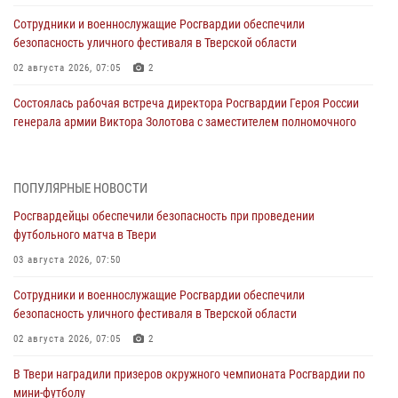
Сотрудники и военнослужащие Росгвардии обеспечили
безопасность уличного фестиваля в Тверской области
02 августа 2026, 07:05
2
Состоялась рабочая встреча директора Росгвардии Героя России
генерала армии Виктора Золотова с заместителем полномочного
представителя Президента Российской Федерации в Северо-
Кавказском федеральном округе Виталием Кузнецовым
31 июля 2026, 05:42
4
ПОПУЛЯРНЫЕ НОВОСТИ
Росгвардейцы обеспечили безопасность при проведении
Росгвардейцы в Твери приняли участие в молебне, посвященном
футбольного матча в Твери
Дню Крещения Руси
03 августа 2026, 07:50
28 июля 2026, 11:30
2
Сотрудники и военнослужащие Росгвардии обеспечили
Сотрудники вневедомственной охраны совершили 250 выездов и
безопасность уличного фестиваля в Тверской области
пресекли 20 правонарушений за неделю в Тверской области
02 августа 2026, 07:05
2
27 июля 2026, 08:29
В Твери наградили призеров окружного чемпионата Росгвардии по
В Твери наградили призеров окружного чемпионата Росгвардии по
мини-футболу
мини-футболу