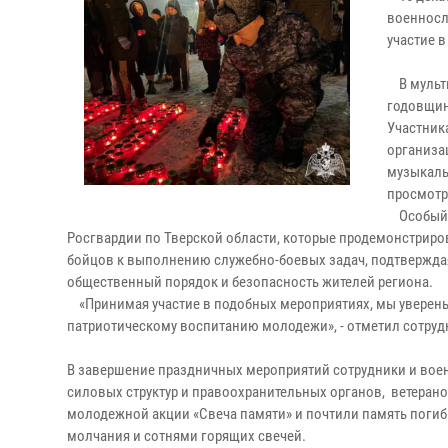
военносл
участие 
В мульти
годовщин
Участник
организа
музыкаль
просмотр
Особый и
Росгвардии по Тверской области, которые продемонстрир
бойцов к выполнению служебно-боевых задач, подтверждая
общественный порядок и безопасность жителей региона.
«Принимая участие в подобных мероприятиях, мы уверены,
патриотическому воспитанию молодежи», - отметил сотруд
В завершение праздничных мероприятий сотрудники и вое
силовых структур и правоохранительных органов, ветеран
молодежной акции «Свеча памяти» и почтили память поги
молчания и сотнями горящих свечей.