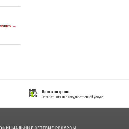
спортивно — патриотическое мероприятие
для воспитанников летнего лагеря в
Тверской области (видео)
22 июля 2026, 07:28
4
1
ующая →
Росгвардейцы оказали помощь водителю на
дороге в городе Кашин
22 июля 2026, 08:35
Ваш контроль
Оставить отзыв о государственной услуге
ОФИЦИАЛЬНЫЕ СЕТЕВЫЕ РЕСУРСЫ