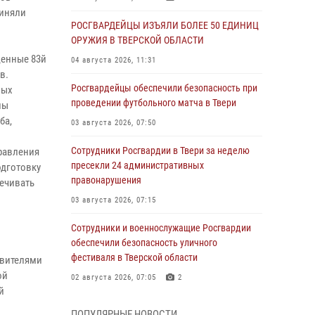
риняли
РОСГВАРДЕЙЦЫ ИЗЪЯЛИ БОЛЕЕ 50 ЕДИНИЦ
ОРУЖИЯ В ТВЕРСКОЙ ОБЛАСТИ
щенные 83й
04 августа 2026, 11:31
в.
Росгвардейцы обеспечили безопасность при
ных
проведении футбольного матча в Твери
ны
ба,
03 августа 2026, 07:50
Сотрудники Росгвардии в Твери за неделю
равления
пресекли 24 административных
одготовку
правонарушения
ечивать
03 августа 2026, 07:15
Сотрудники и военнослужащие Росгвардии
обеспечили безопасность уличного
фестиваля в Тверской области
авителями
ой
02 августа 2026, 07:05
2
й
Состоялась рабочая встреча директора
ПОПУЛЯРНЫЕ НОВОСТИ