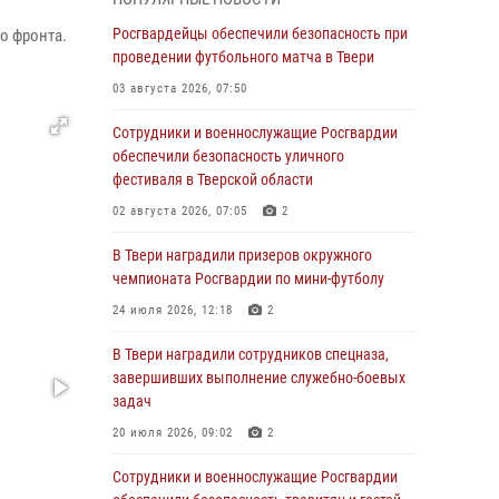
Росгвардии Героя России генерала армии
Виктора Золотова с заместителем
Росгвардейцы обеспечили безопасность при
о фронта.
полномочного представителя Президента
проведении футбольного матча в Твери
Российской Федерации в Северо-Кавказском
03 августа 2026, 07:50
федеральном округе Виталием Кузнецовым
Сотрудники и военнослужащие Росгвардии
31 июля 2026, 05:42
4
обеспечили безопасность уличного
Росгвардейцы в Твери приняли участие в
фестиваля в Тверской области
молебне, посвященном Дню Крещения Руси
02 августа 2026, 07:05
2
28 июля 2026, 11:30
2
В Твери наградили призеров окружного
Сотрудники вневедомственной охраны
чемпионата Росгвардии по мини-футболу
совершили 250 выездов и пресекли 20
24 июля 2026, 12:18
2
правонарушений за неделю в Тверской
области
В Твери наградили сотрудников спецназа,
завершивших выполнение служебно-боевых
27 июля 2026, 08:29
задач
В Твери наградили призеров окружного
20 июля 2026, 09:02
2
чемпионата Росгвардии по мини-футболу
Сотрудники и военнослужащие Росгвардии
24 июля 2026, 12:18
2