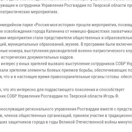
ужащие и сотрудники Управления Росгвардии по Тверской области п
в патриотических мероприятиях.
медийном парке «Россия-моя история» прошли мероприятия, посвя
е освобождения города Калинина от немецко-фашистских захватчико
ами мероприятия стали представители общественных и образователь
ций, муниципальных образований, музеев. В программе были включе
ные номера, выступления руководителей военно-патриотического клу
 исторических документальных кадров.
нтерес у юных зрителей вызвало выступление сотрудников СОБР Уп
овали зрителям элементы боевых приемов борьбы, обеспечивающих п
, что и в настоящее время правоохранительные органы готовы обесп
 что это интересно для подрастающего поколения и способствует
ник СОБР Управления Росгвардии по Тверской области Игорь Ф.
ннослужащие регионального управления Росгвардии вместе с предст
ов, членов общественных организаций, приняли участие в традиционн
бших защитников города в годы Великой Отечественной войны минуто