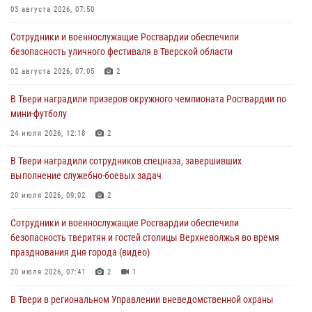
03 августа 2026, 07:50
28 июля 2026, 11:30
2
Сотрудники и военнослужащие Росгвардии обеспечили
Сотрудники вневедомственной охраны совершили 250 выездов и
безопасность уличного фестиваля в Тверской области
пресекли 20 правонарушений за неделю в Тверской области
02 августа 2026, 07:05
2
27 июля 2026, 08:29
В Твери наградили призеров окружного чемпионата Росгвардии по
В Твери наградили призеров окружного чемпионата Росгвардии по
мини-футболу
мини-футболу
24 июля 2026, 12:18
2
24 июля 2026, 12:18
2
В Твери наградили сотрудников спецназа, завершивших
Росгвардейцы оказали помощь водителю на дороге в городе Кашин
выполнение служебно-боевых задач
20 июля 2026, 09:02
2
22 июля 2026, 08:35
Сотрудники и военнослужащие Росгвардии обеспечили
безопасность тверитян и гостей столицы Верхневолжья во время
празднования дня города (видео)
20 июля 2026, 07:41
2
1
В Твери в региональном Управлении вневедомственной охраны