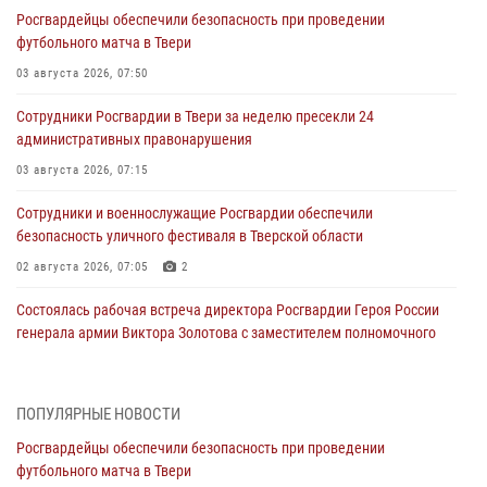
Росгвардейцы обеспечили безопасность при проведении
футбольного матча в Твери
03 августа 2026, 07:50
Сотрудники Росгвардии в Твери за неделю пресекли 24
административных правонарушения
03 августа 2026, 07:15
Сотрудники и военнослужащие Росгвардии обеспечили
безопасность уличного фестиваля в Тверской области
02 августа 2026, 07:05
2
Состоялась рабочая встреча директора Росгвардии Героя России
генерала армии Виктора Золотова с заместителем полномочного
представителя Президента Российской Федерации в Северо-
Кавказском федеральном округе Виталием Кузнецовым
31 июля 2026, 05:42
4
ПОПУЛЯРНЫЕ НОВОСТИ
Росгвардейцы обеспечили безопасность при проведении
Росгвардейцы в Твери приняли участие в молебне, посвященном
футбольного матча в Твери
Дню Крещения Руси