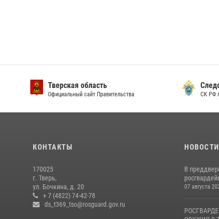
Тверская область
След
Официальный сайт Правительства
СК РФ 
КОНТАКТЫ
НОВОСТ
170025
В преддвер
г. Тверь,
росгвардейц
ул. Бочкина, д. 20
07 августа 20
+ 7 (4822) 74-42-78
ds_t369_tso@rosguard.gov.ru
РОСГВАРДЕ