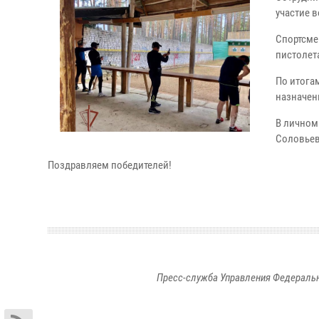
участие 
Спортсме
пистолет
По итога
назначен
В личном
Соловьев
Поздравляем победителей!
Пресс-служба Управления Федеральн