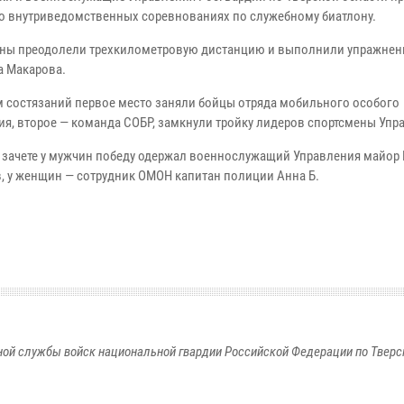
во внутриведомственных соревнованиях по служебному биатлону.
ны преодолели трехкилометровую дистанцию и выполнили упражнени
а Макарова.
м состязаний первое место заняли бойцы отряда мобильного особого
ия, второе — команда СОБР, замкнули тройку лидеров спортсмены Упр
 зачете у мужчин победу одержал военнослужащий Управления майор
, у женщин — сотрудник ОМОН капитан полиции Анна Б.
ой службы войск национальной гвардии Российской Федерации по Тверс