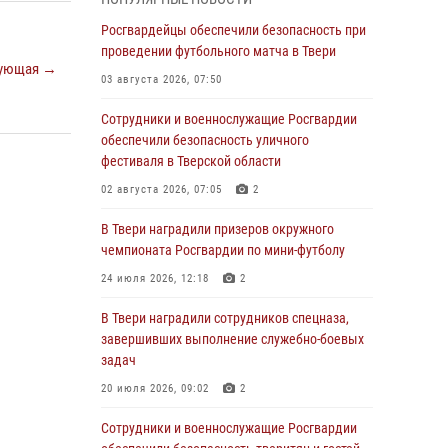
Росгвардии Героя России генерала армии
Виктора Золотова с заместителем
Росгвардейцы обеспечили безопасность при
полномочного представителя Президента
проведении футбольного матча в Твери
ующая →
Российской Федерации в Северо-Кавказском
03 августа 2026, 07:50
федеральном округе Виталием Кузнецовым
Сотрудники и военнослужащие Росгвардии
31 июля 2026, 05:42
4
обеспечили безопасность уличного
Росгвардейцы в Твери приняли участие в
фестиваля в Тверской области
молебне, посвященном Дню Крещения Руси
02 августа 2026, 07:05
2
28 июля 2026, 11:30
2
В Твери наградили призеров окружного
Сотрудники вневедомственной охраны
чемпионата Росгвардии по мини-футболу
совершили 250 выездов и пресекли 20
24 июля 2026, 12:18
2
правонарушений за неделю в Тверской
области
В Твери наградили сотрудников спецназа,
завершивших выполнение служебно-боевых
27 июля 2026, 08:29
задач
В Твери наградили призеров окружного
20 июля 2026, 09:02
2
чемпионата Росгвардии по мини-футболу
Сотрудники и военнослужащие Росгвардии
24 июля 2026, 12:18
2