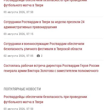
футбольного матча в Твери
03 августа 2026, 07:50
Сотрудники Росгвардии в Твери за неделю пресекли 24
административных правонарушения
03 августа 2026, 07:15
Сотрудники и военнослужащие Росгвардии обеспечили
безопасность уличного фестиваля в Тверской области
02 августа 2026, 07:05
2
Состоялась рабочая встреча директора Росгвардии Героя России
генерала армии Виктора Золотова с заместителем полномочного
представителя Президента Российской Федерации в Северо-
Кавказском федеральном округе Виталием Кузнецовым
31 июля 2026, 05:42
4
ПОПУЛЯРНЫЕ НОВОСТИ
Росгвардейцы обеспечили безопасность при проведении
Росгвардейцы в Твери приняли участие в молебне, посвященном
футбольного матча в Твери
Дню Крещения Руси
03 августа 2026, 07:50
28 июля 2026, 11:30
2