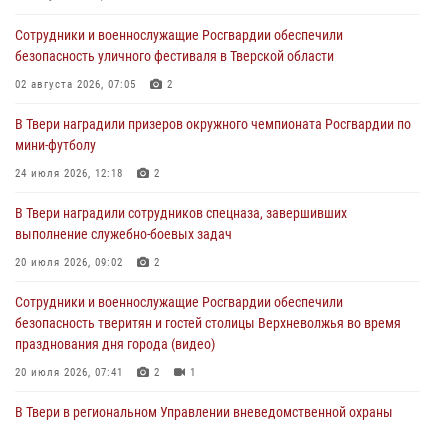
Сотрудники и военнослужащие Росгвардии обеспечили
Сотрудники вневедомственной охраны совершили 250 выездов и
безопасность уличного фестиваля в Тверской области
пресекли 20 правонарушений за неделю в Тверской области
02 августа 2026, 07:05
2
27 июля 2026, 08:29
В Твери наградили призеров окружного чемпионата Росгвардии по
В Твери наградили призеров окружного чемпионата Росгвардии по
мини-футболу
мини-футболу
24 июля 2026, 12:18
2
24 июля 2026, 12:18
2
В Твери наградили сотрудников спецназа, завершивших
Росгвардейцы оказали помощь водителю на дороге в городе Кашин
выполнение служебно-боевых задач
20 июля 2026, 09:02
2
22 июля 2026, 08:35
Сотрудники и военнослужащие Росгвардии обеспечили
безопасность тверитян и гостей столицы Верхневолжья во время
празднования дня города (видео)
20 июля 2026, 07:41
2
1
В Твери в региональном Управлении вневедомственной охраны
Росгвардии подвели итоги за первое полугодие 2026 года