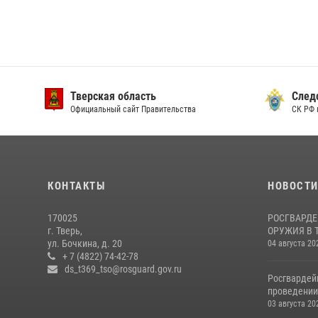
Тверская область
След
Официальный сайт Правительства
СК РФ 
КОНТАКТЫ
НОВОСТ
170025
РОСГВАРДЕ
г. Тверь,
ОРУЖИЯ В 
ул. Бочкина, д. 20
04 августа 20
+ 7 (4822) 74-42-78
ds_t369_tso@rosguard.gov.ru
Росгвардей
проведении 
03 августа 20