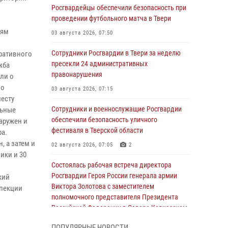
Росгвардейцы обеспечили безопасность при
проведении футбольного матча в Твери
иям
03 августа 2026, 07:50
Сотрудники Росгвардии в Твери за неделю
тративного
пресекли 24 административных
жба
правонарушения
ли о
но
03 августа 2026, 07:15
месту
Сотрудники и военнослужащие Росгвардии
льные
обеспечили безопасность уличного
аружен и
фестиваля в Тверской области
а.
 а затем и
02 августа 2026, 07:05
2
ики и 30
Состоялась рабочая встреча директора
Росгвардии Героя России генерала армии
кий
Виктора Золотова с заместителем
спекции
полномочного представителя Президента
Российской Федерации в Северо-Кавказском
федеральном округе Виталием Кузнецовым
ПОПУЛЯРНЫЕ НОВОСТИ