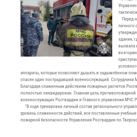
Управлен
тактичес
Перед на
личного 
утвержде
здания, 
вызвала 
возгоран
приступи
условног
аппараты, которые позволяют дышать в задымлённом помещ
спасен один пострадавший военнослужащий. Сотрудники М
Благодаря слаженным действиям пожарных расчетов Росгва
полностью ликвидирован. Главная цель противопожарной т
военнослужащих Росгвардии и Главного управления МЧС Р
"В ходе тренировки личный состав регионального управл
уровень слаженности действий, все поставленные учебные
пожарной безопасности Управления Росгвардии по Тверск