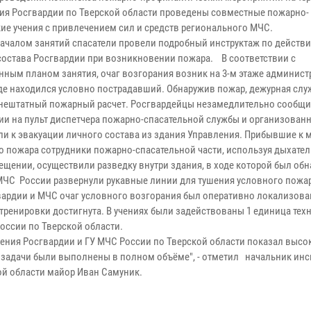
ия Росгвардии по Тверской области проведены совместные пожарно-
кие учения с привлечением сил и средств регионального МЧС.
чалом занятий спасатели провели подробный инструктаж по действ
состава Росгвардии при возникновении пожара. В соответствии с
нным планом занятия, очаг возгорания возник на 3-м этаже админис
где находился условно пострадавший. Обнаружив пожар, дежурная слу
нештатный пожарный расчет. Росгвардейцы незамедлительно сообщи
ии на пульт диспетчера пожарно-спасательной службы и организован
ли к эвакуации личного состава из здания Управления. Прибывшие к 
о пожара сотрудники пожарно-спасательной части, используя дыхате
ении, осуществили разведку внутри здания, в ходе которой был обн
ЧС России развернули рукавные линии для тушения условного пожар
рдии и МЧС очаг условного возгорания был оперативно локализован,
ренировки достигнута. В учениях были задействованы 1 единица техн
оссии по Тверской области.
ения Росгвардии и ГУ МЧС России по Тверской области показал высо
 задачи были выполнены в полном объёме", - отметил начальник ин
ой области майор Иван Самуник.