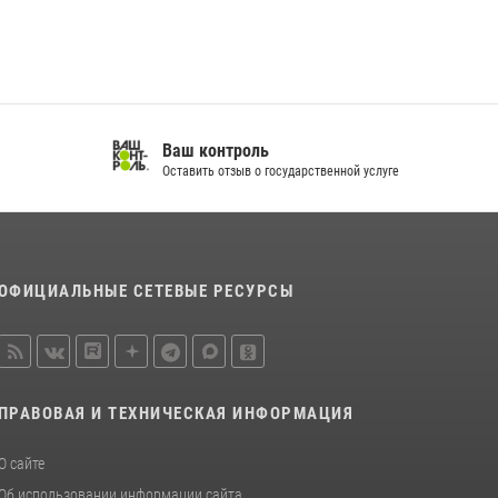
Росгвардии задержаны подозреваемые в
незаконном использовании сим-боксов
(видео)
16 июля 2026, 08:16
1
В Тверской области Росгвардейцы проводят
Ваш контроль
комплексные проверки детских
Оставить отзыв о государственной услуге
оздоровительных лагерей
08 июля 2026, 12:16
1
ОФИЦИАЛЬНЫЕ СЕТЕВЫЕ РЕСУРСЫ
ПРАВОВАЯ И ТЕХНИЧЕСКАЯ ИНФОРМАЦИЯ
О сайте
Об использовании информации сайта