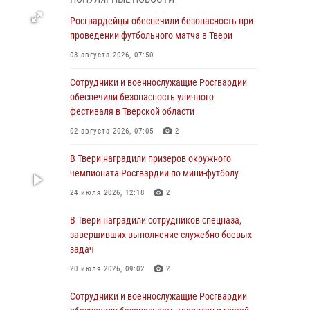
31 июля 2026, 05:42
4
Росгвардейцы обеспечили безопасность при
Росгвардейцы в Твери приняли участие в
проведении футбольного матча в Твери
молебне, посвященном Дню Крещения Руси
03 августа 2026, 07:50
28 июля 2026, 11:30
2
Сотрудники и военнослужащие Росгвардии
Сотрудники вневедомственной охраны
обеспечили безопасность уличного
совершили 250 выездов и пресекли 20
фестиваля в Тверской области
правонарушений за неделю в Тверской
02 августа 2026, 07:05
2
области
В Твери наградили призеров окружного
27 июля 2026, 08:29
чемпионата Росгвардии по мини-футболу
В Твери наградили призеров окружного
24 июля 2026, 12:18
2
чемпионата Росгвардии по мини-футболу
В Твери наградили сотрудников спецназа,
24 июля 2026, 12:18
2
завершивших выполнение служебно-боевых
Росгвардейцы оказали помощь водителю на
задач
дороге в городе Кашин
20 июля 2026, 09:02
2
22 июля 2026, 08:35
Сотрудники и военнослужащие Росгвардии
Представители Росгвардии провели