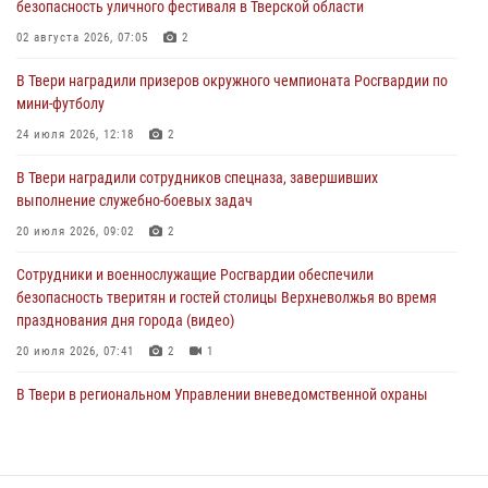
безопасность уличного фестиваля в Тверской области
мини-футболу
02 августа 2026, 07:05
2
24 июля 2026, 12:18
2
В Твери наградили призеров окружного чемпионата Росгвардии по
Росгвардейцы оказали помощь водителю на дороге в городе Кашин
мини-футболу
24 июля 2026, 12:18
2
22 июля 2026, 08:35
В Твери наградили сотрудников спецназа, завершивших
Представители Росгвардии провели спортивно — патриотическое
выполнение служебно-боевых задач
мероприятие для воспитанников летнего лагеря в Тверской области
(видео)
20 июля 2026, 09:02
2
22 июля 2026, 07:28
4
1
Сотрудники и военнослужащие Росгвардии обеспечили
безопасность тверитян и гостей столицы Верхневолжья во время
празднования дня города (видео)
20 июля 2026, 07:41
2
1
В Твери в региональном Управлении вневедомственной охраны
Росгвардии подвели итоги за первое полугодие 2026 года
17 июля 2026, 07:49