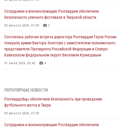
Сотрудники и военнослужащие Росгвардии обеспечили
безопасность уличного фестиваля в Тверской области
02 августа 2026, 07:05
2
Состоялась рабочая встреча директора Росгвардии Героя России
генерала армии Виктора Золотова с заместителем полномочного
представителя Президента Российской Федерации в Северо-
Кавказском федеральном округе Виталием Кузнецовым
31 июля 2026, 05:42
4
Росгвардейцы в Твери приняли участие в молебне, посвященном
Дню Крещения Руси
28 июля 2026, 11:30
2
ПОПУЛЯРНЫЕ НОВОСТИ
Росгвардейцы обеспечили безопасность при проведении
Сотрудники вневедомственной охраны совершили 250 выездов и
футбольного матча в Твери
пресекли 20 правонарушений за неделю в Тверской области
03 августа 2026, 07:50
27 июля 2026, 08:29
Сотрудники и военнослужащие Росгвардии обеспечили
В Твери наградили призеров окружного чемпионата Росгвардии по