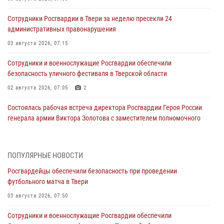
Сотрудники Росгвардии в Твери за неделю пресекли 24
административных правонарушения
03 августа 2026, 07:15
Сотрудники и военнослужащие Росгвардии обеспечили
безопасность уличного фестиваля в Тверской области
02 августа 2026, 07:05
2
Состоялась рабочая встреча директора Росгвардии Героя России
генерала армии Виктора Золотова с заместителем полномочного
представителя Президента Российской Федерации в Северо-
Кавказском федеральном округе Виталием Кузнецовым
31 июля 2026, 05:42
4
ПОПУЛЯРНЫЕ НОВОСТИ
Росгвардейцы обеспечили безопасность при проведении
Росгвардейцы в Твери приняли участие в молебне, посвященном
футбольного матча в Твери
Дню Крещения Руси
03 августа 2026, 07:50
28 июля 2026, 11:30
2
Сотрудники и военнослужащие Росгвардии обеспечили
Сотрудники вневедомственной охраны совершили 250 выездов и