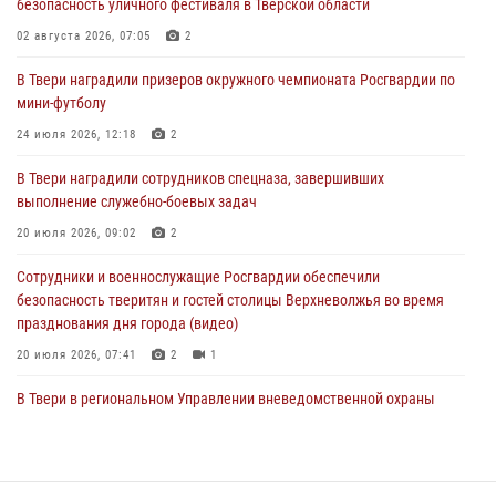
безопасность уличного фестиваля в Тверской области
пресекли 20 правонарушений за неделю в Тверской области
02 августа 2026, 07:05
2
27 июля 2026, 08:29
В Твери наградили призеров окружного чемпионата Росгвардии по
В Твери наградили призеров окружного чемпионата Росгвардии по
мини-футболу
мини-футболу
24 июля 2026, 12:18
2
24 июля 2026, 12:18
2
В Твери наградили сотрудников спецназа, завершивших
Росгвардейцы оказали помощь водителю на дороге в городе Кашин
выполнение служебно-боевых задач
20 июля 2026, 09:02
2
22 июля 2026, 08:35
Сотрудники и военнослужащие Росгвардии обеспечили
безопасность тверитян и гостей столицы Верхневолжья во время
празднования дня города (видео)
20 июля 2026, 07:41
2
1
В Твери в региональном Управлении вневедомственной охраны
Росгвардии подвели итоги за первое полугодие 2026 года
17 июля 2026, 07:49