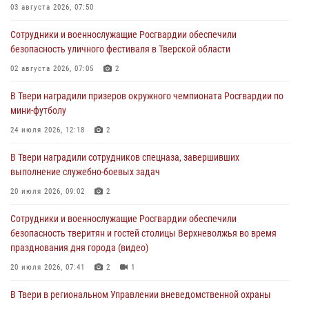
03 августа 2026, 07:50
27 июля 2026, 08:29
Сотрудники и военнослужащие Росгвардии обеспечили
В Твери наградили призеров окружного чемпионата Росгвардии по
безопасность уличного фестиваля в Тверской области
мини-футболу
02 августа 2026, 07:05
2
24 июля 2026, 12:18
2
В Твери наградили призеров окружного чемпионата Росгвардии по
Росгвардейцы оказали помощь водителю на дороге в городе Кашин
мини-футболу
24 июля 2026, 12:18
2
22 июля 2026, 08:35
В Твери наградили сотрудников спецназа, завершивших
Представители Росгвардии провели спортивно — патриотическое
выполнение служебно-боевых задач
мероприятие для воспитанников летнего лагеря в Тверской области
(видео)
20 июля 2026, 09:02
2
22 июля 2026, 07:28
4
1
Сотрудники и военнослужащие Росгвардии обеспечили
безопасность тверитян и гостей столицы Верхневолжья во время
празднования дня города (видео)
20 июля 2026, 07:41
2
1
В Твери в региональном Управлении вневедомственной охраны