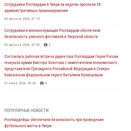
Сотрудники Росгвардии в Твери за неделю пресекли 24
административных правонарушения
03 августа 2026, 07:15
Сотрудники и военнослужащие Росгвардии обеспечили
безопасность уличного фестиваля в Тверской области
02 августа 2026, 07:05
2
Состоялась рабочая встреча директора Росгвардии Героя России
генерала армии Виктора Золотова с заместителем полномочного
представителя Президента Российской Федерации в Северо-
Кавказском федеральном округе Виталием Кузнецовым
31 июля 2026, 05:42
4
Росгвардейцы в Твери приняли участие в молебне, посвященном
Дню Крещения Руси
28 июля 2026, 11:30
2
ПОПУЛЯРНЫЕ НОВОСТИ
Росгвардейцы обеспечили безопасность при проведении
Сотрудники вневедомственной охраны совершили 250 выездов и
футбольного матча в Твери
пресекли 20 правонарушений за неделю в Тверской области