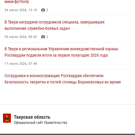
мини-футболу
Сотрудники вневедомственной охраны совершили 250 выездов и
пресекли 20 правонарушений за неделю в Тверской области
24 июля 2026, 12:18
2
27 июля 2026, 08:29
В Твери наградили сотрудников спецназа, завершивших
выполнение служебно-боевых задач
В Твери наградили призеров окружного чемпионата Росгвардии по
мини-футболу
20 июля 2026, 09:02
2
24 июля 2026, 12:18
2
В Твери в региональном Управлении вневедомственной охраны
Росгвардии подвели итоги за первое полугодие 2026 года
17 июля 2026, 07:49
Сотрудники и военнослужащие Росгвардии обеспечили
безопасность тверитян и гостей столицы Верхневолжья во время
празднования дня города (видео)
20 июля 2026, 07:41
2
1
В Тверской области при содействии спецназа Росгвардии
задержаны подозреваемые в незаконном использовании сим-
Тверская область
боксов (видео)
Официальный сайт Правительства
16 июля 2026, 08:16
1