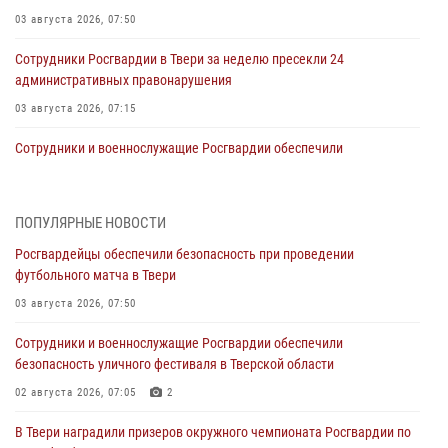
03 августа 2026, 07:50
Сотрудники Росгвардии в Твери за неделю пресекли 24
административных правонарушения
03 августа 2026, 07:15
Сотрудники и военнослужащие Росгвардии обеспечили
безопасность уличного фестиваля в Тверской области
02 августа 2026, 07:05
2
ПОПУЛЯРНЫЕ НОВОСТИ
Состоялась рабочая встреча директора Росгвардии Героя России
Росгвардейцы обеспечили безопасность при проведении
генерала армии Виктора Золотова с заместителем полномочного
футбольного матча в Твери
представителя Президента Российской Федерации в Северо-
Кавказском федеральном округе Виталием Кузнецовым
03 августа 2026, 07:50
31 июля 2026, 05:42
4
Сотрудники и военнослужащие Росгвардии обеспечили
безопасность уличного фестиваля в Тверской области
Росгвардейцы в Твери приняли участие в молебне, посвященном
Дню Крещения Руси
02 августа 2026, 07:05
2
28 июля 2026, 11:30
2
В Твери наградили призеров окружного чемпионата Росгвардии по