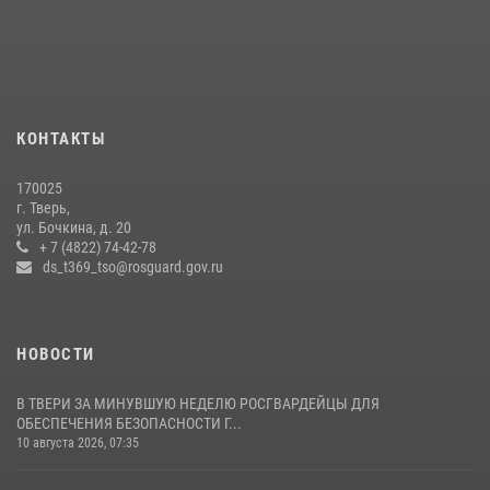
Представители Росгвардии провели спортивно — патриотическое
мероприятие для воспитанников летнего лагеря в Тверской области
(видео)
22 июля 2026, 07:28
4
1
КОНТАКТЫ
Росгвардейцы оказали помощь водителю на дороге в городе Кашин
170025
22 июля 2026, 08:35
г. Тверь,
ул. Бочкина, д. 20
За последние 168 часов сотрудники росгвардии в Твери для
+ 7 (4822) 74-42-78
обеспечения безопасности граждан совершили более 280 выездов
ds_t369_tso@rosguard.gov.ru
20 июля 2026, 13:07
НОВОСТИ
В ТВЕРИ ЗА МИНУВШУЮ НЕДЕЛЮ РОСГВАРДЕЙЦЫ ДЛЯ
ОБЕСПЕЧЕНИЯ БЕЗОПАСНОСТИ Г...
10 августа 2026, 07:35