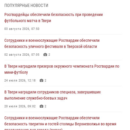
28 июля 2026, 11:30
2
ПОПУЛЯРНЫЕ НОВОСТИ
Росгвардейцы обеспечили безопасность при проведении
Сотрудники вневедомственной охраны совершили 250 выездов и
футбольного матча в Твери
пресекли 20 правонарушений за неделю в Тверской области
03 августа 2026, 07:50
27 июля 2026, 08:29
Сотрудники и военнослужащие Росгвардии обеспечили
В Твери наградили призеров окружного чемпионата Росгвардии по
безопасность уличного фестиваля в Тверской области
мини-футболу
02 августа 2026, 07:05
2
24 июля 2026, 12:18
2
В Твери наградили призеров окружного чемпионата Росгвардии по
Росгвардейцы оказали помощь водителю на дороге в городе Кашин
мини-футболу
24 июля 2026, 12:18
2
22 июля 2026, 08:35
В Твери наградили сотрудников спецназа, завершивших
Представители Росгвардии провели спортивно — патриотическое
выполнение служебно-боевых задач
мероприятие для воспитанников летнего лагеря в Тверской области
(видео)
20 июля 2026, 09:02
2
22 июля 2026, 07:28
4
1
Сотрудники и военнослужащие Росгвардии обеспечили
безопасность тверитян и гостей столицы Верхневолжья во время