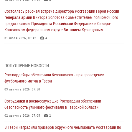
Состоялась рабочая встреча директора Росгвардии Героя России
генерала армии Виктора Золотова с заместителем полномочного
представителя Президента Российской Федерации в Северо-
Кавказском федеральном округе Виталием Кузнецовым
31 июля 2026, 05:42
4
Росгвардейцы в Твери приняли участие в молебне, посвященном
Дню Крещения Руси
28 июля 2026, 11:30
2
ПОПУЛЯРНЫЕ НОВОСТИ
Росгвардейцы обеспечили безопасность при проведении
Сотрудники вневедомственной охраны совершили 250 выездов и
футбольного матча в Твери
пресекли 20 правонарушений за неделю в Тверской области
03 августа 2026, 07:50
27 июля 2026, 08:29
Сотрудники и военнослужащие Росгвардии обеспечили
В Твери наградили призеров окружного чемпионата Росгвардии по
безопасность уличного фестиваля в Тверской области
мини-футболу
02 августа 2026, 07:05
2
24 июля 2026, 12:18
2
В Твери наградили призеров окружного чемпионата Росгвардии по
Росгвардейцы оказали помощь водителю на дороге в городе Кашин