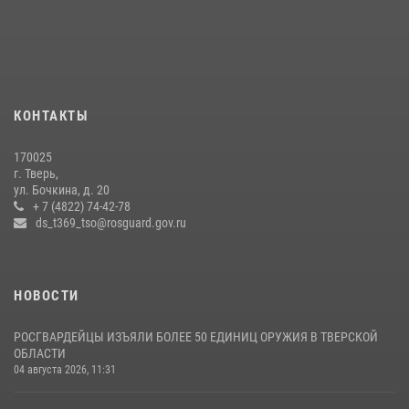
задержаны подозреваемые в незаконном использовании сим-
боксов (видео)
16 июля 2026, 08:16
1
Представители Росгвардии провели спортивно — патриотическое
мероприятие для воспитанников летнего лагеря в Тверской области
КОНТАКТЫ
(видео)
22 июля 2026, 07:28
4
1
170025
г. Тверь,
В Тверской области Росгвардейцы проводят комплексные
ул. Бочкина, д. 20
проверки детских оздоровительных лагерей
+ 7 (4822) 74-42-78
ds_t369_tso@rosguard.gov.ru
08 июля 2026, 12:16
1
НОВОСТИ
РОСГВАРДЕЙЦЫ ИЗЪЯЛИ БОЛЕЕ 50 ЕДИНИЦ ОРУЖИЯ В ТВЕРСКОЙ
ОБЛАСТИ
04 августа 2026, 11:31