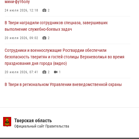
мини-футболу
24 июля 2026, 12:18
2
22 июля 2026, 08:35
В Твери наградили сотрудников спецназа, завершивших
Представители Росгвардии провели спортивно — патриотическое
выполнение служебно-боевых задач
мероприятие для воспитанников летнего лагеря в Тверской области
(видео)
20 июля 2026, 09:02
2
22 июля 2026, 07:28
4
1
Сотрудники и военнослужащие Росгвардии обеспечили
безопасность тверитян и гостей столицы Верхневолжья во время
празднования дня города (видео)
20 июля 2026, 07:41
2
1
В Твери в региональном Управлении вневедомственной охраны
Росгвардии подвели итоги за первое полугодие 2026 года
17 июля 2026, 07:49
В Твери продолжается акция «Каникулы с Росгвардией»
Тверская область
10 июля 2026, 08:44
1
1
Официальный сайт Правительства
В Тверской области при содействии спецназа Росгвардии