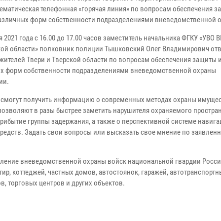
тематическая телефонная «горячая линия» по вопросам обеспечения з
азличных форм собственности подразделениями вневедомственной 
я 2021 года с 16.00 до 17.00 часов заместитель начальника ФГКУ «УВО 
кой области» полковник полиции Тышковский Олег Владимирович отв
жителей Твери и Тверской области по вопросам обеспечения защиты 
х форм собственности подразделениями вневедомственной охраны
ии.
 смогут получить информацию о современных методах охраны имущес
позволяют в разы быстрее заметить нарушителя охраняемого простран
прибытие группы задержания, а также о перспективной системе навиг
редств. Задать свои вопросы или высказать свое мнение по заявлен
вление вневедомственной охраны войск национальной гвардии Росс
ир, коттеджей, частных домов, автостоянок, гаражей, автотранспортн
, торговых центров и других объектов.