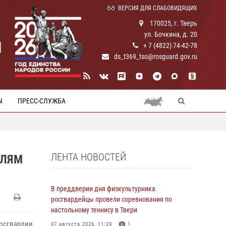
ВЕРСИЯ ДЛЯ СЛАБОВИДЯЩИХ
170025, г. Тверь
ул. Бочкина, д. 20
И
+ 7 (4822) 74-42-78
ds_t369_tso@rosguard.gov.ru
Ы
ПРЕСС-СЛУЖБА
ЛЕНТА НОВОСТЕЙ
ЕЛЯМ
В преддверии дня физкультурника
росгвардейцы провели соревнования по
настольному теннису в Твери
Росгвардии
07 августа 2026, 11:29
1