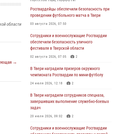
Росгвардии Героя России генерала армии
Виктора Золотова с заместителем
Росгвардейцы обеспечили безопасность при
полномочного представителя Президента
проведении футбольного матча в Твери
Российской Федерации в Северо-Кавказском
кой области
03 августа 2026, 07:50
федеральном округе Виталием Кузнецовым
Сотрудники и военнослужащие Росгвардии
31 июля 2026, 05:42
4
обеспечили безопасность уличного
Росгвардейцы в Твери приняли участие в
фестиваля в Тверской области
молебне, посвященном Дню Крещения Руси
02 августа 2026, 07:05
2
ующая →
28 июля 2026, 11:30
2
В Твери наградили призеров окружного
Сотрудники вневедомственной охраны
чемпионата Росгвардии по мини-футболу
совершили 250 выездов и пресекли 20
24 июля 2026, 12:18
2
правонарушений за неделю в Тверской
области
В Твери наградили сотрудников спецназа,
завершивших выполнение служебно-боевых
27 июля 2026, 08:29
задач
В Твери наградили призеров окружного
20 июля 2026, 09:02
2
чемпионата Росгвардии по мини-футболу
Сотрудники и военнослужащие Росгвардии
24 июля 2026, 12:18
2