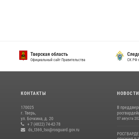
Тверская область
След
Официальный сайт Правительства
СК РФ 
КОНТАКТЫ
НОВОСТ
170025
В преддвер
г. Тверь,
росгвардейц
ул. Бочкина, д. 20
07 августа 20
+ 7 (4822) 74-42-78
ds_t369_tso@rosguard.gov.ru
РОСГВАРДЕ