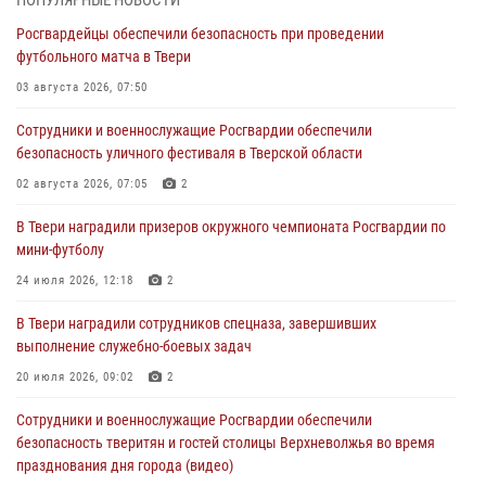
Росгвардейцы обеспечили безопасность при проведении
Росгвардейцы в Твери приняли участие в молебне, посвященном
футбольного матча в Твери
Дню Крещения Руси
03 августа 2026, 07:50
28 июля 2026, 11:30
2
Сотрудники и военнослужащие Росгвардии обеспечили
Сотрудники вневедомственной охраны совершили 250 выездов и
безопасность уличного фестиваля в Тверской области
пресекли 20 правонарушений за неделю в Тверской области
02 августа 2026, 07:05
2
27 июля 2026, 08:29
В Твери наградили призеров окружного чемпионата Росгвардии по
В Твери наградили призеров окружного чемпионата Росгвардии по
мини-футболу
мини-футболу
24 июля 2026, 12:18
2
24 июля 2026, 12:18
2
В Твери наградили сотрудников спецназа, завершивших
Росгвардейцы оказали помощь водителю на дороге в городе Кашин
выполнение служебно-боевых задач
20 июля 2026, 09:02
2
22 июля 2026, 08:35
Сотрудники и военнослужащие Росгвардии обеспечили
безопасность тверитян и гостей столицы Верхневолжья во время
празднования дня города (видео)