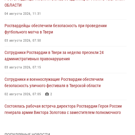
ОБЛАСТИ
04 августа 2026, 11:31
Росгвардейцы обеспечили безопасность при проведении
футбольного матча в Твери
03 августа 2026, 07:50
Сотрудники Росгвардии в Твери за неделю пресекли 24
административных правонарушения
03 августа 2026, 07:15
Сотрудники и военнослужащие Росгвардии обеспечили
безопасность уличного фестиваля в Тверской области
02 августа 2026, 07:05
2
Состоялась рабочая встреча директора Росгвардии Героя России
генерала армии Виктора Золотова с заместителем полномочного
представителя Президента Российской Федерации в Северо-
Кавказском федеральном округе Виталием Кузнецовым
31 июля 2026, 05:42
4
ПОПУЛЯРНЫЕ НОВОСТИ