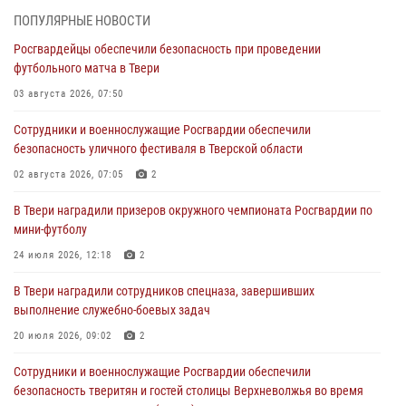
31 июля 2026, 05:42
4
ПОПУЛЯРНЫЕ НОВОСТИ
Росгвардейцы обеспечили безопасность при проведении
Росгвардейцы в Твери приняли участие в молебне, посвященном
футбольного матча в Твери
Дню Крещения Руси
03 августа 2026, 07:50
28 июля 2026, 11:30
2
Сотрудники и военнослужащие Росгвардии обеспечили
Сотрудники вневедомственной охраны совершили 250 выездов и
безопасность уличного фестиваля в Тверской области
пресекли 20 правонарушений за неделю в Тверской области
02 августа 2026, 07:05
2
27 июля 2026, 08:29
В Твери наградили призеров окружного чемпионата Росгвардии по
В Твери наградили призеров окружного чемпионата Росгвардии по
мини-футболу
мини-футболу
24 июля 2026, 12:18
2
24 июля 2026, 12:18
2
В Твери наградили сотрудников спецназа, завершивших
Росгвардейцы оказали помощь водителю на дороге в городе Кашин
выполнение служебно-боевых задач
20 июля 2026, 09:02
2
22 июля 2026, 08:35
Сотрудники и военнослужащие Росгвардии обеспечили
безопасность тверитян и гостей столицы Верхневолжья во время