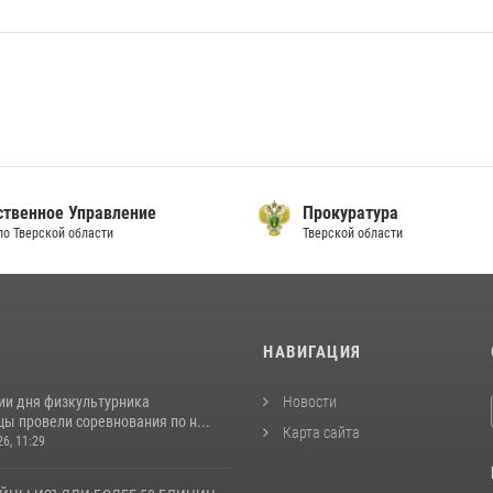
ственное Управление
Прокуратура
по Тверской области
Тверской области
И
НАВИГАЦИЯ
ии дня физкультурника
Новости
ы провели соревнования по н...
Карта сайта
26, 11:29