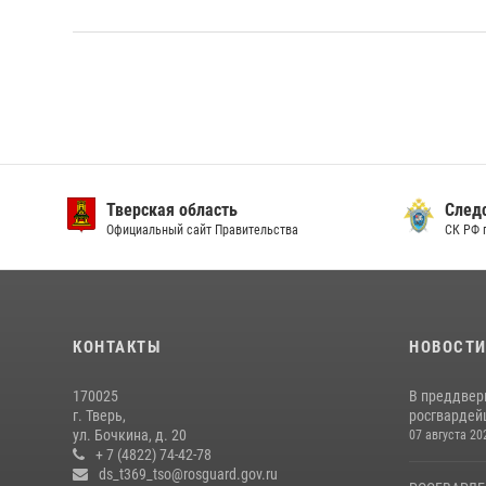
Тверская область
След
Официальный сайт Правительства
СК РФ 
КОНТАКТЫ
НОВОСТ
170025
В преддвер
г. Тверь,
росгвардейц
ул. Бочкина, д. 20
07 августа 20
+ 7 (4822) 74-42-78
ds_t369_tso@rosguard.gov.ru