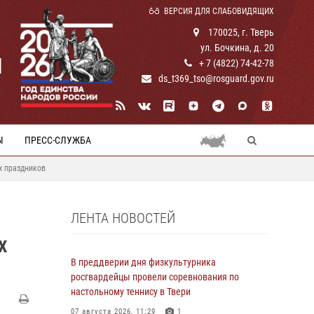
ВЕРСИЯ ДЛЯ СЛАБОВИДЯЩИХ
170025, г. Тверь
ул. Бочкина, д. 20
И
+ 7 (4822) 74-42-78
ds_t369_tso@rosguard.gov.ru
Ы
ПРЕСС-СЛУЖБА
х праздников
ЛЕНТА НОВОСТЕЙ
Х
В преддверии дня физкультурника
росгвардейцы провели соревнования по
настольному теннису в Твери
07 августа 2026, 11:29
1