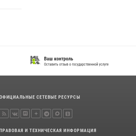
спортивно — патриотическое мероприятие
для воспитанников летнего лагеря в
Тверской области (видео)
22 июля 2026, 07:28
4
1
Росгвардейцы оказали помощь водителю на
дороге в городе Кашин
22 июля 2026, 08:35
Ваш контроль
Оставить отзыв о государственной услуге
ОФИЦИАЛЬНЫЕ СЕТЕВЫЕ РЕСУРСЫ
ПРАВОВАЯ И ТЕХНИЧЕСКАЯ ИНФОРМАЦИЯ