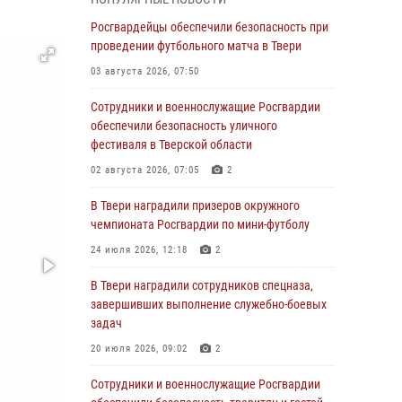
Росгвардии Героя России генерала армии
Виктора Золотова с заместителем
Росгвардейцы обеспечили безопасность при
полномочного представителя Президента
проведении футбольного матча в Твери
Российской Федерации в Северо-Кавказском
03 августа 2026, 07:50
федеральном округе Виталием Кузнецовым
Сотрудники и военнослужащие Росгвардии
31 июля 2026, 05:42
4
обеспечили безопасность уличного
Росгвардейцы в Твери приняли участие в
фестиваля в Тверской области
молебне, посвященном Дню Крещения Руси
02 августа 2026, 07:05
2
28 июля 2026, 11:30
2
В Твери наградили призеров окружного
Сотрудники вневедомственной охраны
чемпионата Росгвардии по мини-футболу
совершили 250 выездов и пресекли 20
24 июля 2026, 12:18
2
правонарушений за неделю в Тверской
области
В Твери наградили сотрудников спецназа,
завершивших выполнение служебно-боевых
27 июля 2026, 08:29
задач
В Твери наградили призеров окружного
20 июля 2026, 09:02
2
чемпионата Росгвардии по мини-футболу
Сотрудники и военнослужащие Росгвардии
24 июля 2026, 12:18
2