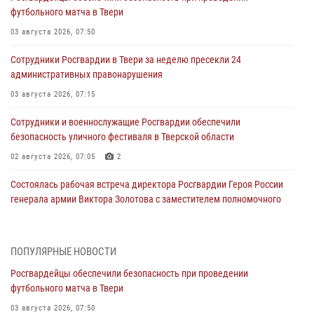
футбольного матча в Твери
03 августа 2026, 07:50
Сотрудники Росгвардии в Твери за неделю пресекли 24
административных правонарушения
03 августа 2026, 07:15
Сотрудники и военнослужащие Росгвардии обеспечили
безопасность уличного фестиваля в Тверской области
02 августа 2026, 07:05
2
Состоялась рабочая встреча директора Росгвардии Героя России
генерала армии Виктора Золотова с заместителем полномочного
представителя Президента Российской Федерации в Северо-
Кавказском федеральном округе Виталием Кузнецовым
31 июля 2026, 05:42
4
ПОПУЛЯРНЫЕ НОВОСТИ
Росгвардейцы обеспечили безопасность при проведении
Росгвардейцы в Твери приняли участие в молебне, посвященном
футбольного матча в Твери
Дню Крещения Руси
03 августа 2026, 07:50
28 июля 2026, 11:30
2