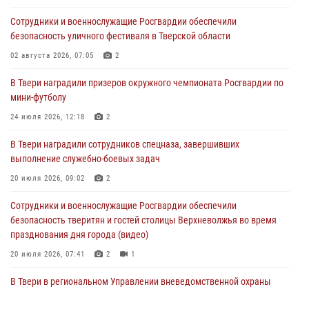
Сотрудники и военнослужащие Росгвардии обеспечили
Сотрудники вневедомственной охраны совершили 250 выездов и
безопасность уличного фестиваля в Тверской области
пресекли 20 правонарушений за неделю в Тверской области
02 августа 2026, 07:05
2
27 июля 2026, 08:29
В Твери наградили призеров окружного чемпионата Росгвардии по
В Твери наградили призеров окружного чемпионата Росгвардии по
мини-футболу
мини-футболу
24 июля 2026, 12:18
2
24 июля 2026, 12:18
2
В Твери наградили сотрудников спецназа, завершивших
Росгвардейцы оказали помощь водителю на дороге в городе Кашин
выполнение служебно-боевых задач
20 июля 2026, 09:02
2
22 июля 2026, 08:35
Сотрудники и военнослужащие Росгвардии обеспечили
безопасность тверитян и гостей столицы Верхневолжья во время
празднования дня города (видео)
20 июля 2026, 07:41
2
1
В Твери в региональном Управлении вневедомственной охраны
Росгвардии подвели итоги за первое полугодие 2026 года